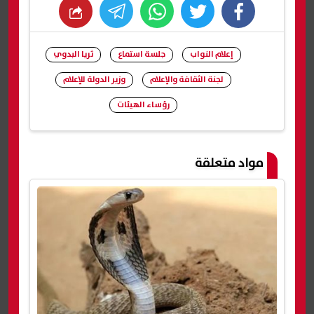
whats
twitter
facebook
إعلام النواب
جلسة استماع
ثريا البدوي
لجنة الثقافة والإعلام
وزير الدولة للإعلام
رؤساء الهيئات
شارك
مواد متعلقة