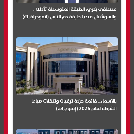
مصطفى بكري: الطبقة المتوسطة تآكلت..
والسوشيال ميديا حارقة دم الناس (انفوجرافيك)
بالأسماء.. قائمة حركة ترقيات وتنقلات ضباط
الشرطة لعام 2026 (إنفوجراف)