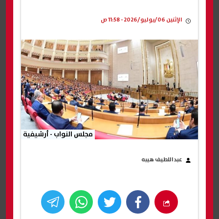
الإثنين 06/يوليو/2026 - 11:58 ص
مجلس النواب - أرشيفية
عبداللطيف هيبه