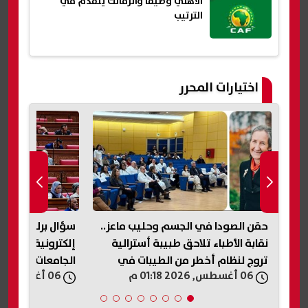
الأهلي وصيفًا والزمالك يتقدم في
الترتيب
اختيارات المحرر
دات
حقن الصودا في الجسم وحليب ماعز..
سؤال برلماني بش
هاب
نقابة الأطباء تلاحق طبيبة أسترالية
إلكترونية موحده
تروج لنظام أخطر من الطيبات في
الجامعات والمؤس
06 أغسطس, 2026 01:18 م
06 أغسطس, 2026 01:08 م
مصر| عاجل