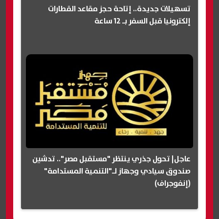
تسهيلات جديدة.. إتاحة حجز مقاعد القطارات
إلكترونيا قبل السفر بـ 12 ساعة
عاجل| تحول جذري ينتظر "مستقبل مصر".. تدشين
صندوق سيادي وجهاز لـ"التنمية المستدامة"
(إنفوجراف)