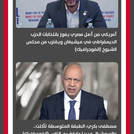
أمريكي من أصل مصري يفوز بانتخابات الحزب
الديمقراطي في ميشيغان ويقترب من مجلس
الشيوخ (انفوجرافيك)
مصطفى بكري: الطبقة المتوسطة تآكلت..
والسوشيال ميديا حارقة دم الناس (انفوجرافيك)