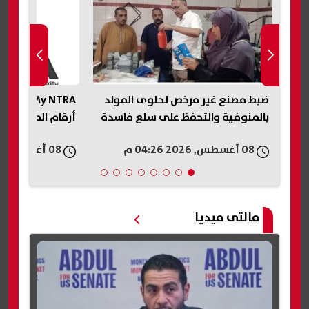
في
ضبط مصنع غير مرخص لحلوى المولد
My NTRA..
بالمنوفية والتحفظ على سلع فاسدة
أرقام المحمول 
08 أغسطس, 2026 04:26 م
08 أغسطس, 2026 04:25 م
مالتى ميديا