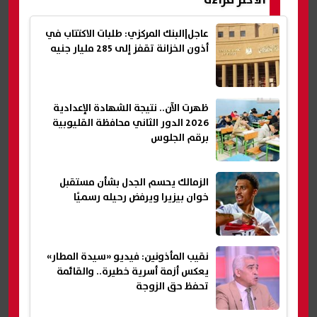
الأكثر قراءة
عاجل|البنك المركزي: طلبات الاكتتاب في
أذون الخزانة تقفز إلى 285 مليار جنيه
ظهرت الآن.. نتيجة الشهادة الإعدادية
2026 الدور الثاني محافظة القليوبية
برقم الجلوس
الزمالك يحسم الجدل بشأن مستقبل
خوان بيزيرا ويرفض رحيله رسميًا
نقيب المأذونين: فيديو «سيدة المطار»
يعكس أزمة أسرية خطيرة.. والقائمة
تحفظ حق الزوجة