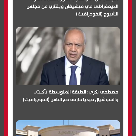
الديمقراطي في ميشيغان ويقترب من مجلس
الشيوخ (انفوجرافيك)
مصطفى بكري: الطبقة المتوسطة تآكلت..
والسوشيال ميديا حارقة دم الناس (انفوجرافيك)