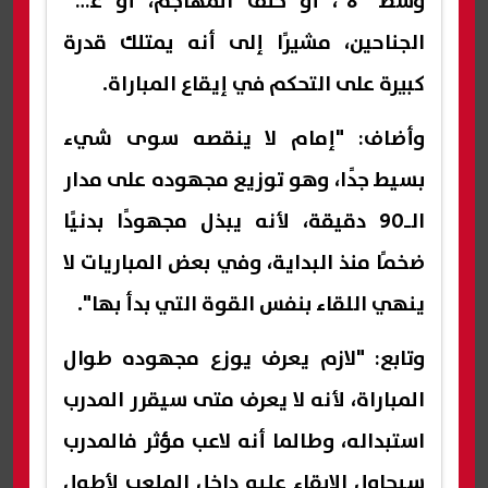
وسط "8"، أو خلف المهاجم، أو على
الجناحين، مشيرًا إلى أنه يمتلك قدرة
كبيرة على التحكم في إيقاع المباراة.
وأضاف: "إمام لا ينقصه سوى شيء
بسيط جدًا، وهو توزيع مجهوده على مدار
الـ90 دقيقة، لأنه يبذل مجهودًا بدنيًا
ضخمًا منذ البداية، وفي بعض المباريات لا
ينهي اللقاء بنفس القوة التي بدأ بها".
وتابع: "لازم يعرف يوزع مجهوده طوال
المباراة، لأنه لا يعرف متى سيقرر المدرب
استبداله، وطالما أنه لاعب مؤثر فالمدرب
سيحاول الإبقاء عليه داخل الملعب لأطول