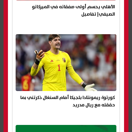
الأهلي يحسم أولى صفقاته في الميركاتو
الصيفي| تفاصيل
كورتوا: ريمونتادا بلجيكا أمام السنغال ذكرتني بما
حققته مع ريال مدريد