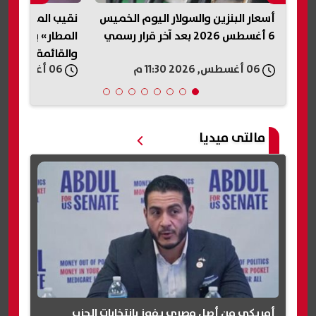
ميس
نقيب المأذونين: فيديو «سيدة
عودة إنستاباي 
المطار» يعكس أزمة أسرية خطيرة..
مؤقت.. واستئناف 
والقائمة تحفظ حق الزوجة
06 أغسطس, 2026 11:20 م
06 أغسطس, 2026 11:20 م
مالتى ميديا
أمريكي من أصل مصري يفوز بانتخابات الحزب