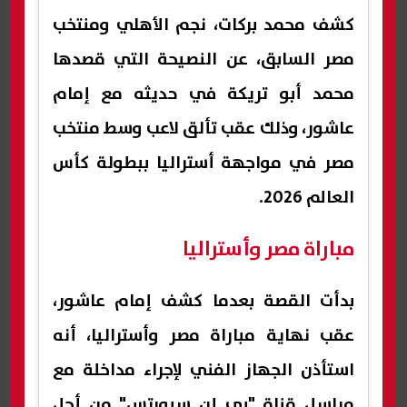
كشف محمد بركات، نجم الأهلي ومنتخب
مصر السابق، عن النصيحة التي قصدها
محمد أبو تريكة في حديثه مع إمام
عاشور، وذلك عقب تألق لاعب وسط منتخب
مصر في مواجهة أستراليا ببطولة كأس
العالم 2026.
مباراة مصر وأستراليا
بدأت القصة بعدما كشف إمام عاشور،
عقب نهاية مباراة مصر وأستراليا، أنه
استأذن الجهاز الفني لإجراء مداخلة مع
مراسل قناة "بي إن سبورتس" من أجل