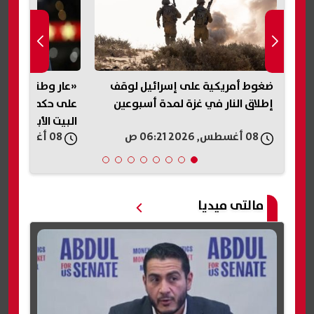
لبيع..
ضغوط أمريكية على إسرائيل لوقف
«عار وطني».. تر
را
إطلاق النار في غزة لمدة أسبوعين
على حكم وقف بنا
البيت الأبيض
08 أغسطس, 2026 06:21 ص
08 أغسطس, 2026 05:54 ص
مالتى ميديا