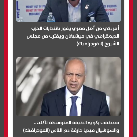
أمريكي من أصل مصري يفوز بانتخابات الحزب
الديمقراطي في ميشيغان ويقترب من مجلس
الشيوخ (انفوجرافيك)
مصطفى بكري: الطبقة المتوسطة تآكلت..
والسوشيال ميديا حارقة دم الناس (انفوجرافيك)