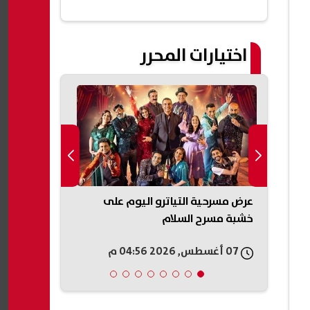
اختيارات المحرر
إعدادية
عرض مسرحية التياترو اليوم على
قفزة جديدة ف
خشبة مسرح السلام
التعاملات
07 أغسطس, 2026 04:56 م
07 أغسطس, 2026 04:53 م