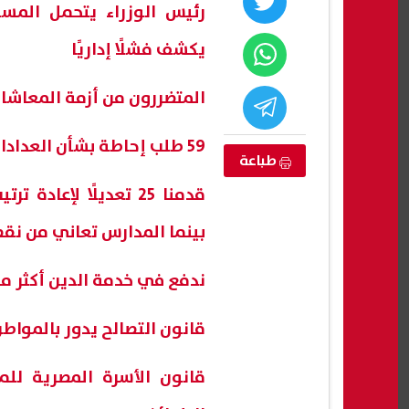
رئيس الوزراء يتحمل المسؤ
يكشف فشلًا إداريًا
المتضررون من أزمة المعاشا
59 طلب إحاطة بشأن العدادات الكودية تعكس حجم غضب المواطنين
طباعة
قدمنا 25 تعديلًا لإع
بينما المدارس تعاني من نق
.. نتيجة
لينك نتيجة ملاحق الشهادة الإعدادية
متوفر
ندفع في خدمة الدين أكثر مم
الشهادة الإعدادية الدور الثاني 2026
الدور الثاني 2026 بالاسم فقط بدون
الثالث الإ
رقم الجلوس
قانون التصالح يدور بالموا
07 أغسطس, 2026 02:44 م
07 أغسطس, 2026 04:33 م
قانون الأسرة المصرية للم