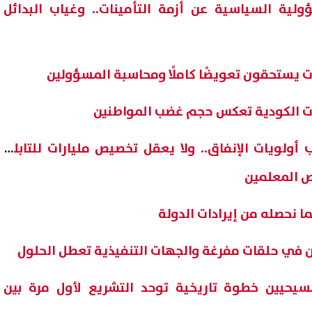
ولية السياسية عن أزمة التأمينات.. وغياب البدائل
ت يستحقون تعويضًا كاملًا ومحاسبة المسؤولين
ادة ترتيب أولويات الإنفاق.. ولا يعقل تخصيص مليارات للتابلت
ص المعلمين
 الآن.. نتيجة الدور الثاني للصف
رابط معتمد.. نتيجة الشهادة ال
ا نحصله من إيرادات الدولة
عدادي 2026 بالاسم فقط
2026 الدور الثاني محافظة الشرقية
طن في حلقات مفرغة والجهات التنفيذية تعطل الحلول
07 أغسطس, 2026 04:25 م
سيحيين خطوة تاريخية توحد التشريع لأول مرة بين