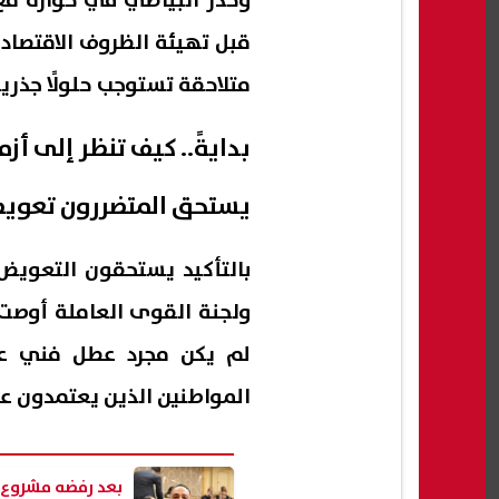
وحذر البياضي في حواره مع
قبل تهيئة الظروف الاقتصادي
متلاحقة تستوجب حلولًا جذرية
بدايةً.. كيف تنظر إلى أ
يستحق المتضررون تعويضً
بالتأكيد يستحقون التعوي
ولجنة القوى العاملة أوصت 
لم يكن مجرد عطل فني عاب
المواطنين الذين يعتمدون ع
بعد رفضه مشروع ا