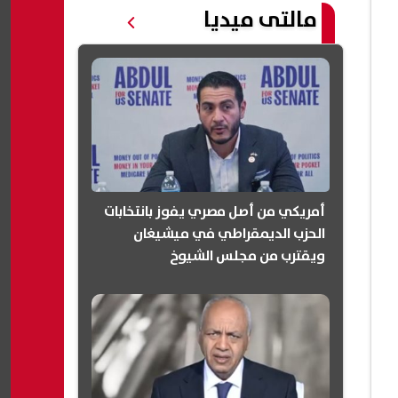
مالتى ميديا
أمريكي من أصل مصري يفوز بانتخابات
الحزب الديمقراطي في ميشيغان
ويقترب من مجلس الشيوخ
(انفوجرافيك)