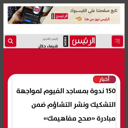
رئيس التحرير
شيماء جلال
أخبار
150 ندوة بمساجد الفيوم لمواجهة
التشكيك ونشر التشاؤم ضمن
مبادرة «صحح مفاهيمك»