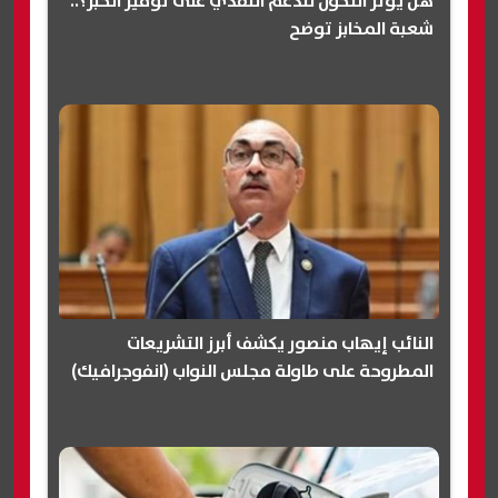
هل يؤثر التحول للدعم النقدي على توفير الخبز؟..
شعبة المخابز توضح
النائب إيهاب منصور يكشف أبرز التشريعات
المطروحة على طاولة مجلس النواب (انفوجرافيك)