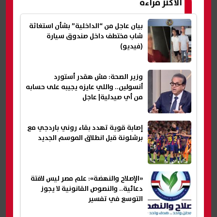
الأكثر قراءة
بيان عاجل من “الداخلية” بشأن استغاثة
شاب مختطف داخل صندوق سيارة
(فيديو)
وزير الصحة: مش هقدر أستورد
أنسولين.. واللي عايزه يجيبه على حسابه
من أي صيدلية| عاجل
إصابة قوية تهدد بقاء روني باردجي مع
برشلونة قبل انطلاق الموسم الجديد
«الإصلاح والنهضة»: علم مصر ليس لافتة
دعائية.. والنصوص القانونية لا يجوز
التوسع في تفسير