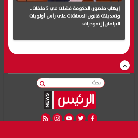
إيهاب منصور: الحكومة فشلت في 5 ملفات..
وتعديلات قانون المعاشات على رأس أولويات
البرلمان| إنفوجراف
بحث
rss feed
instagram
youtube
twitter
facebook
من نحن
سياسة الخصوصية
اتصل بنا