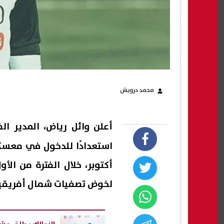
محمد درويش
أعلن وائل رياض، المدير الفني ل
استعدادًا للدخول في معسك
أكتوبر، خلال الفترة من ال
لخوض تصفيات شمال أفريقيا، ال