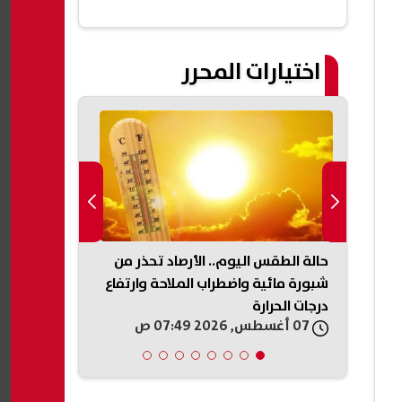
اختيارات المحرر
حالة الطقس اليوم.. الأرصاد تحذر من
حادث ميكروبا
سيّرة
شبورة مائية واضطراب الملاحة وارتفاع
توجه بصرف مس
درجات الحرارة
الضحايا والمص
07 أغسطس, 2026 07:49 ص
07 أغسطس, 2026 07:33 ص