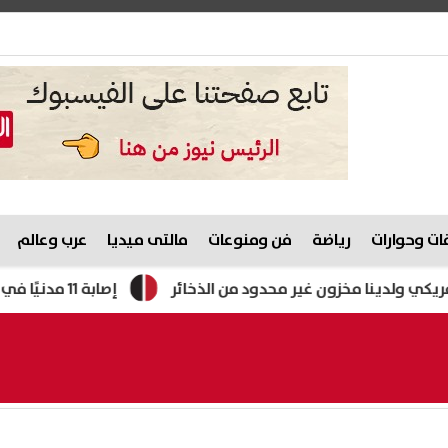
ت وحوارات
رياضة
فن ومنوعات
مالتى ميديا
عرب وعالم
نا مخزون غير محدود من الذخائر
إصابة 11 مدنيًا في هجوم للحوثيين على نجران.. والتحالف يتوعد بإجراءات رادعة