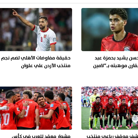
حسن يشيد بحمزة عبد
حقيقة مفاوضات الأهلي لضم نجم
قارن موهبته بـ“لامين
منتخب الأردن علي علوان
شف موقف رباعي منتخب
مشوار معقد للعرب في كأس