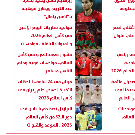
وع التحول
إبراهيم حسن يشيد بحمزة
لمنظومة
عبد الكريم ويقارن موهبته
بـ“لامين يامال”
لأهلي لضم
مواعيد مباريات اليوم الإثنين
 علي علوان
في كأس العالم 2026
والقنوات الناقلة.. مواجهات
نارية في دور الـ32
ف رباعي
مشوار معقد للعرب في كأس
اجهة
العالم.. مواجهات قوية وحلم
لم 2026
التأهل مستمر
دران قائمة
مرتان في 24 ساعة.. اللحظات
ل واسع مع استغاثة أب يبحث عن
إعلام إسرائيلي: تل أبيب تواجه
ديفيًا في
الأخيرة تجهض حلم إيران في
لرعاية ابنته ومساعدتها على
تهديدًا متزايدًا من الطائرات الم
 العالم
كأس العالم 2026
مال تعليمها
وتبحث فرض قيود جديدة
 مواجهات
البرازيل تصطدم باليابان في
07 أغسطس, 2026 02:47 ص
أس العالم
دور الـ32 من كأس العالم
2026.. الموعد والقنوات
الناقلة والتشكيل المتوقع