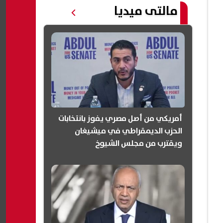
مالتى ميديا
أمريكي من أصل مصري يفوز بانتخابات
الحزب الديمقراطي في ميشيغان
ويقترب من مجلس الشيوخ
(انفوجرافيك)