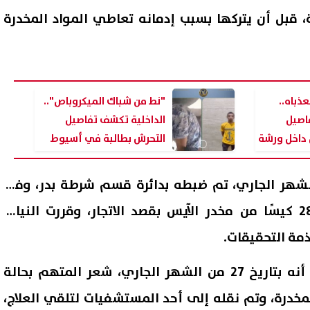
 قبل أن يتركها بسبب إدمانه تعاطي المواد المخدرة
ذباه..
"نط من شباك الميكروباص"..
اصيل
الداخلية تكشف تفاصيل
 داخل ورشة
التحرش بطالبة في أسيوط
نه بتاريخ 12 من الشهر الجاري، تم ضبطه بدائرة قسم شرطة بدر، وفق
ت الأبراج اليوم.. انفراجة مالية
أسعار الأرز اليوم السبت.. كم 
إجراءات قانونية، وبحوزته 28 كيسًا من مخدر الآيس بقصد الاتجار، وقررت النيابة
سعر الكيلو والطن؟
ذمة التحقيقات.
08 أغسطس, 2026 09:46 م
وأشارت وزارة الداخلية إلى أنه بتاريخ 27 من الشهر الجاري، شعر المتهم بحالة
المخدرة، وتم نقله إلى أحد المستشفيات لتلقي العلاج،