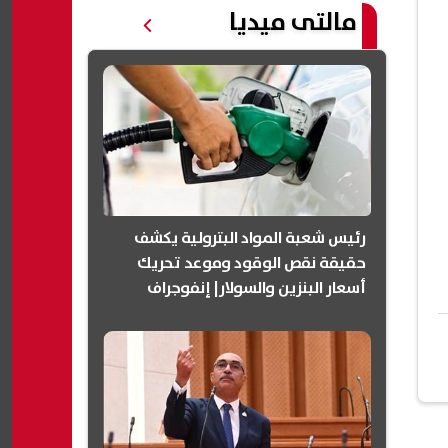
مالتى ميديا
رئيس شعبة المواد البترولية يكشف
حقيقة نقص الوقود وموعد تحريك
أسعار البنزين والسولار| إنفوجراف