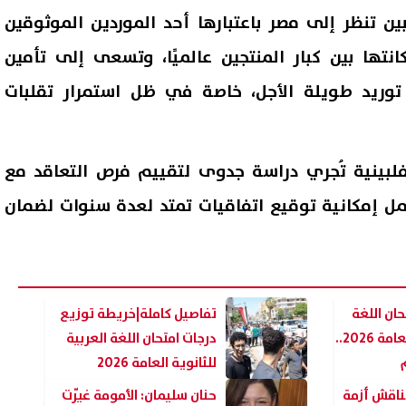
ين تنظر إلى مصر باعتبارها أحد الموردين الموثوقين
تها بين كبار المنتجين عالميًا، وتسعى إلى تأمين
 توريد طويلة الأجل، خاصة في ظل استمرار تقلبات
لفلبينية تُجري دراسة جدوى لتقييم فرص التعاقد مع
مل إمكانية توقيع اتفاقيات تمتد لعدة سنوات لضمان
ان اللغة
تفاصيل كاملة|خريطة توزيع
العربية للثانوية العامة 2026..
درجات امتحان اللغة العربية
للثانوية العامة 2026
 يناقش أزمة
حنان سليمان: الأمومة غيّرت