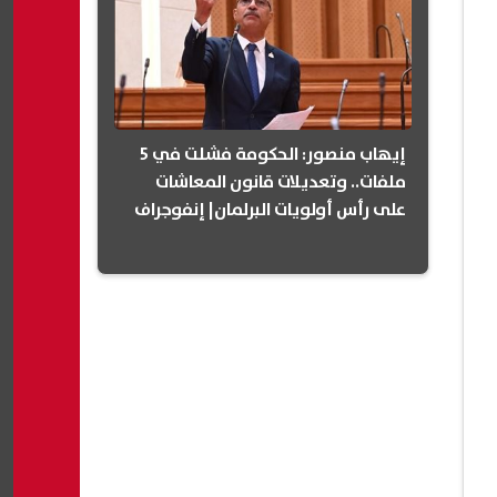
إيهاب منصور: الحكومة فشلت في 5
ملفات.. وتعديلات قانون المعاشات
على رأس أولويات البرلمان| إنفوجراف