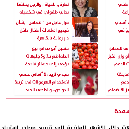
وظفي
نظرتي للحياة.. والرجل يحتفظ
اعة
بجانب طفولي في شخصيته
الشباب
 أسباب
قرار عاجل من "التضامن" بشأن
يخ في
فيديو استغاثة أطفال داخل
دار رعاية بالقاهرة
ة للمخابز:
حسين أبو صدام: بيع
و وزن الخبز
الطماطم بـ3 و5 جنيهات
ت الدعم
يؤدي إلى خسائر فادحة
د الدراسة
للمزارعين
عديلات
مجدي نزيه: لا أساس علمي
دعم
لاستخدام الهرمونات في تربية
ز الانضمام
الدواجن.. والطهي الجيد
يضمن السلامة الغذائية
سمدة
ت خلال الأشهر الماضية إلى تنويع مصادر استيراد