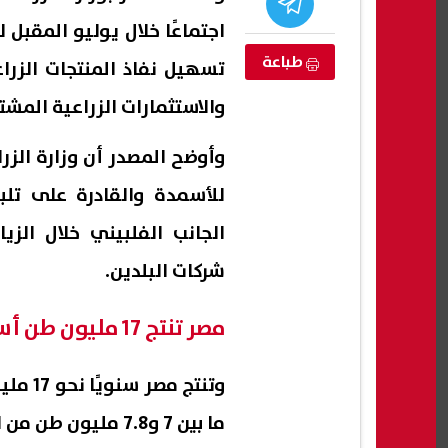
اجتماعًا خلال يوليو المقبل 
طباعة
تسهيل نفاذ المنتجات الزراع
والاستثمارات الزراعية المشت
وأوضح المصدر أن وزارة الزرا
للأسمدة والقادرة على تلب
الجانب الفلبيني خلال الزي
شركات البلدين.
رق الاستعلام عن
أشرف زكي: روجينا حصلت على أجر
ظهرت 
20؟
رمزي عن شخصية فدوى بمسلسل
الإعدا
مصر تنتج 17 مليون طن أسمدة زراعية سنويا
البرنس
09 أغسطس, 2026 03:29 م
08 أغسطس, 2026 08:56 م
وتنتج 
ما بين 7 و7.8 مليون طن من الأسمدة الأزوتية، وفقًا لبيانات وزارة الزراعة.