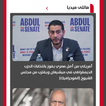
مالتى ميديا
أمريكي من أصل مصري يفوز بانتخابات الحزب
الديمقراطي في ميشيغان ويقترب من مجلس
الشيوخ (انفوجرافيك)