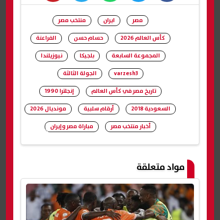
whats
twitter
facebook
مصر
ايران
منتخب مصر
كأس العالم 2026
حسام حسن
الفراعنة
المجموعة السابعة
بلجيكا
نيوزيلندا
varzesh3
الجولة الثالثة
تاريخ مصر في كأس العالم
إنجلترا 1990
السعودية 2018
أرقام سلبية
مونديال 2026
أخبار منتخب مصر
مباراة مصر وإيران
شارك
مواد متعلقة