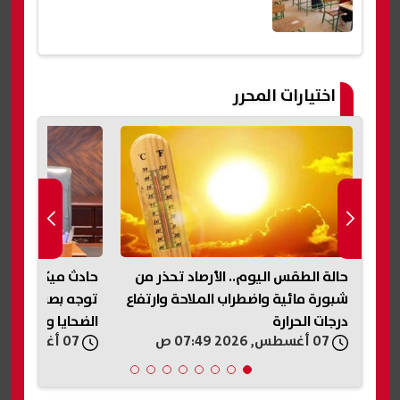
اختيارات المحرر
حالة الطقس اليوم.. الأرصاد تحذر من
حادث ميكروباص ن
رة
شبورة مائية واضطراب الملاحة وارتفاع
توجه بصرف مساعد
درجات الحرارة
الضحايا والمصابي
07 أغسطس, 2026 07:49 ص
07 أغسطس, 2026 07:33 ص