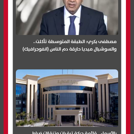
مصطفى بكري: الطبقة المتوسطة تآكلت..
والسوشيال ميديا حارقة دم الناس (انفوجرافيك)
بالأسماء.. قائمة حركة ترقيات وتنقلات ضباط