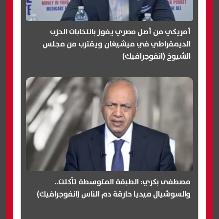
أمريكي من أصل مصري يفوز بانتخابات الحزب
الديمقراطي في ميشيغان ويقترب من مجلس
الشيوخ (انفوجرافيك)
مصطفى بكري: الطبقة المتوسطة تآكلت..
والسوشيال ميديا حارقة دم الناس (انفوجرافيك)