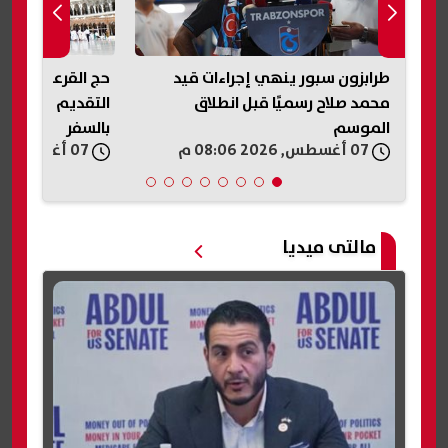
حج القرعة 2027.. تعرف على موعد
وزير الخزانة الأم
التقديم والفئات غير المسموح لها
اقتصاديا ولديه
بالسفر
إلى 180%
07 أغسطس, 2026 07:50 م
07 أغسطس, 2026 07:45 م
مالتى ميديا