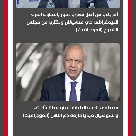
أمريكي من أصل مصري يفوز بانتخابات الحزب
الديمقراطي في ميشيغان ويقترب من مجلس
الشيوخ (انفوجرافيك)
مصطفى بكري: الطبقة المتوسطة تآكلت..
والسوشيال ميديا حارقة دم الناس (انفوجرافيك)