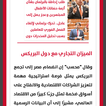
طلب إحاطة بالبرلمان بشأن
أزمة حضانات الأطفال
المبتسرين وعجز يصل إلى
500% بالمستشفيات
عاجل.. تحرك برلماني لإلغاء
الحكومية
الفصل الفوري للعاملين
بسبب تحليل المخدرات دون
تحقيق وضمانات
الميزان التجاري مع دول البريكس
وقال "محسب" إن انضمام مصر إلى تجمع
البريكس يمثل فرصة استراتيجية مهمة
لتعزيز الشراكات الاقتصادية والانفتاح على
أسواق ضخمة تمثل جزءًا كبيرًا من الاقتصاد
العالمي، مشيرًا إلى أن البيانات الرسمية