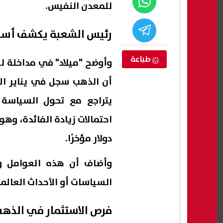
للمعدن النفيس.
رئيس الشعبة يكشف أسبا
طباعة
وأوضح "ميلاد" في مداخلة لب
يتراجع مع تحول السياسة ا
دولار مؤخرًا.
تصالات» بشأن
رابط نتيجة تنسيق رياض الأطفال
5 نص
لة بأسماء
والصف الأول الابتدائي بالأزهر 2026
الحراري.. 4 سا
وأضاف أن هذه العوامل وق
08 أغسطس, 2026 09:39 ص
08 أغسطس, 2026 09:30 ص
السياسات أو الأحداث العالمي
فرص الاستثمار في الذه