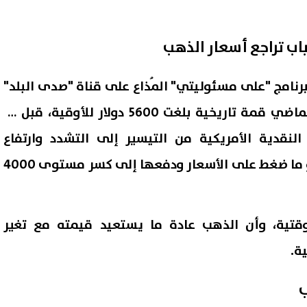
ب تراجع أسعار الذهب
رنامج "على مسئوليتي" المُذاع على قناة "صدى البلد"
أن الذهب سجل في يناير الماضي قمة تاريخية بلغت 5600 دولار للأوقية، قبل أن
لنقدية الأمريكية من التيسير إلى التشدد وارتفاع
احتمالات زيادة الفائدة، وهو ما ضغط على الأسعار ودفعها إلى كسر مستوى 4000
ائح مهمة للوقاية من الإجهاد
الدفاع اليمنية تعلن تنفيذ عمل
عات خطرة يوميا
عسكرية ضد الحوثيين على خط
تية، وأن الذهب عادة ما يستعيد قيمته مع تغير
التماس
08 أغسطس, 2026 07:37 ص
ة.
ب