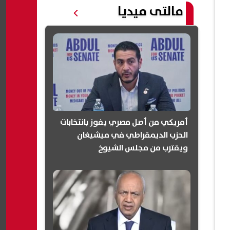
مالتى ميديا
أمريكي من أصل مصري يفوز بانتخابات
الحزب الديمقراطي في ميشيغان
ويقترب من مجلس الشيوخ
(انفوجرافيك)