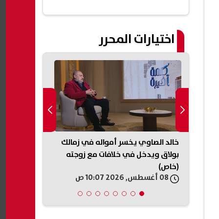
اختيارات المحرر
ية
خالد الصاوي يخسر أمواله في زمالك
إيهاب توفيق
وط
بولاق ويدخل في خلافات مع زوجته
المنصورة الج
(خاص)
صيف 2026
08 أغسطس, 2026 10:07 ص
08 أغسطس, 2026 10:06 ص