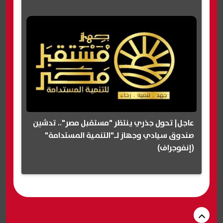
عاجل| تحول جذري ينتظر "مستقبل مصر".. تدشين
صندوق سيادي وجهاز لـ"التنمية المستدامة"
(إنفوجراف)