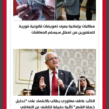
مطالبات برلمانية بصرف تعويضات قانونية فورية
للمتضررين من تعطل سيستم المعاشات
النائب عاطف مغاوري يطالب بالاعتماد على "تحليل
خصلة الشعر" كآلية دقيقة للكشف عن التعاطي