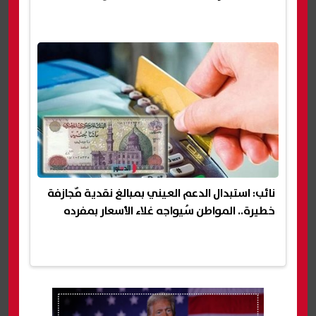
نائب: استبدال الدعم العيني بمبالغ نقدية مٌجازفة
خطيرة.. المواطن سُيواجه غلاء الأسعار بمفرده