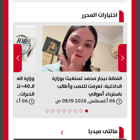
اختيارات المحرر
ابة
الفنانة نيجار محمد تستغيث بوزارة
وزارة العمل تطل
الداخلية: تعرضت للنصب وأطالب
الـ40» لتوفير
باسترداد أموالي
الخبرات.. اعرف ال
06 أغسطس, 2026 08:19 ص
06 أغسطس, 2026 07:42 ص
مالتى ميديا