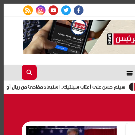
rss feed
instagram
youtube
twitter
facebook
سن على أعتاب سيلتيك.. استبعاد مفاجئ من ريال أوفييدو يمهد لر