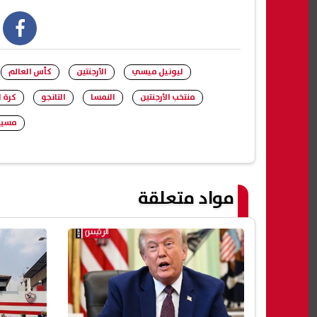
book
ليونيل ميسي
الأرجنتين
كأس العالم
منتخب الأرجنتين
النمسا
التانجو
كرة 
مسير
مواد متعلقة