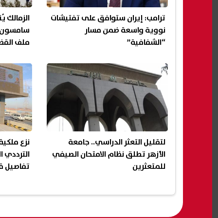
ترامب: إيران ستوافق على تفتيشات
الزمالك ي
نووية واسعة ضمن مسار
سامسون أ
“الشفافية”
ملف القضا
لتقليل التعثر الدراسي.. جامعة
نزع ملكية
الأزهر تطلق نظام الامتحان الصيفي
الترددي ا
للمتعثرين
تفاصيل قرا