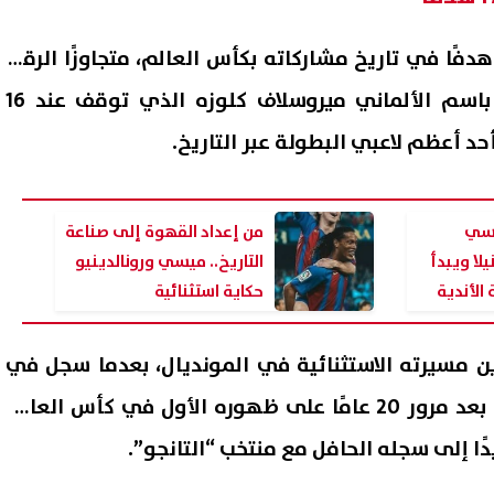
رفع ميسي رصيده إلى 17 هدفًا في تاريخ مشاركاته بكأس العالم، متجاوزًا الرقم
القياسي السابق المسجل باسم الألماني ميروسلاف كلوزه الذي توقف عند 16
أحد أعظم لاعبي البطولة عبر التاريخ.
يسي
من إعداد القهوة إلى صناعة
لا ويبدأ
التاريخ.. ميسي ورونالدينيو
الأندية
حكاية استثنائية
عبد المجيد يحتفل بزفافه..
6 ملايين دولار و20% من 
وهات رقص مدافع الزمالك
تفاصيل عرض الزمالك لبيع خوان 
ين مسيرته الاستثنائية في المونديال، بعدما سجل في
بق تشعل السوشيال ميديا
إلى شباب الأهلي
08 أغسطس, 2026 03:41 ص
النسخة الحالية من البطولة بعد مرور 20 عامًا على ظهوره الأول في كأس العالم