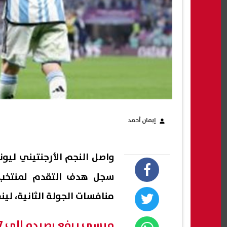
إيمان أحمد
واصل النجم الأرجنتيني
ليون
سجل هدف التقدم لمنتخب ا
منافسات الجولة الثانية، لينف
ميسي يرفع رصيده إلى 17 هدفًا