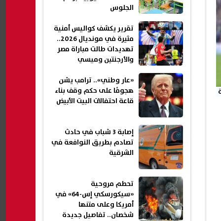
الجلوس
تقرير يكشف كواليس أمنية
مثيرة في مونديال 2026..
تهديدات طالت مباراة مصر
والأرجنتين وميسي
«عار وطني».. ترامب يشن
هجومًا على حكم وقف بناء
قاعة احتفالات البيت الأبيض
إصابة 3 شباب في حادث
تصادم بطريق النوافعة في
الشرقية
تحطم مروحية
«سيكورسكي إس-64» في
أمريكا وعلى متنها
شخصان.. تفاصيل جديدة