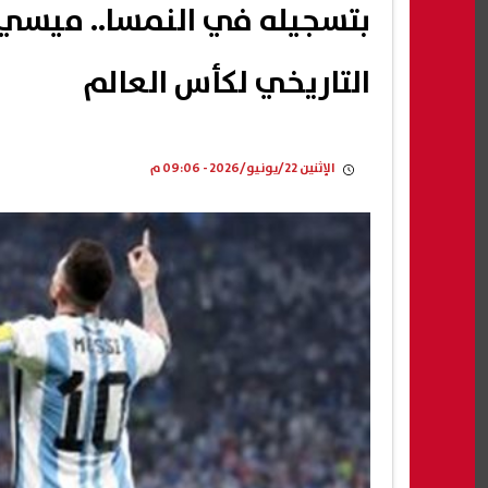
بتسجيله في النمسا.. ميسي
التاريخي لكأس العالم
الإثنين 22/يونيو/2026 - 09:06 م