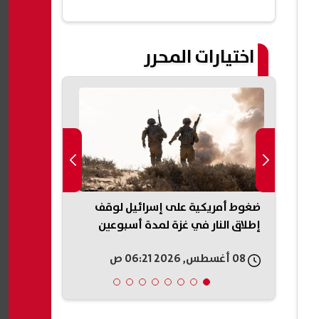
اختيارات المحرر
إعادة البيع..
ضغوط أمريكية على إسرائيل لوقف
«عار وطني»..
بيزيرا
إطلاق النار في غزة لمدة أسبوعين
على حكم وقف 
البيت الأبيض
08 أغسطس, 2026 06:21 ص
08 أغسطس, 2026 05:54 ص