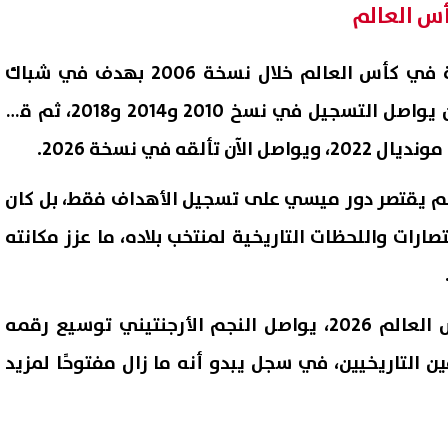
س العالم
بدأ ميسي رحلته التهديفية في كأس العالم خلال نسخة 2006 بهدف في شباك
صربيا والجبل الأسود، قبل أن يواصل التسجيل في نسخ 2010 و2014 و2018، ثم قاد
ألقه في نسخة 2026.
 لم يقتصر دور ميسي على تسجيل الأهداف فقط، بل كان
تصارات واللحظات التاريخية لمنتخب بلاده، ما عزز مكانته
ومع استمرار منافسات كأس العالم 2026، يواصل النجم الأرجنتيني توسيع رقمه
 التاريخيين، في سجل يبدو أنه ما زال مفتوحًا لمزيد