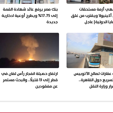
ُنهي أزمة مستحقات
بنك مصر يرفع عائد شهادة القمة
كينيولا ويقترب من غلق
إلى 17.75% ويطرح أوعية ادخارية
يا الدولية| عاجل
جديدة
 عقارات لصالح الأتوبيس
ارتفاع حصيلة انفجار رأس لفان في
لسريع حول القاهرة..
قطر إلى 13 قتيلًا.. والبحث مستمر
ر وزارة النقل
عن مفقودين