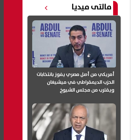
مالتى ميديا
أمريكي من أصل مصري يفوز بانتخابات
الحزب الديمقراطي في ميشيغان
ويقترب من مجلس الشيوخ
(انفوجرافيك)