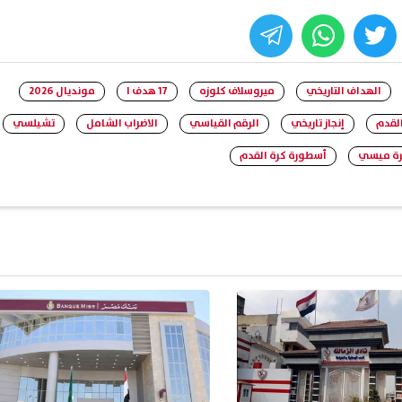
whats
twitter
face
الهداف التاريخي
ميروسلاف كلوزه
17 هدف ا
مونديال 2026
القدم
إنجاز تاريخي
الرقم القياسي
الاضراب الشامل
تشيلسي
ة ميسي
أسطورة كرة القدم