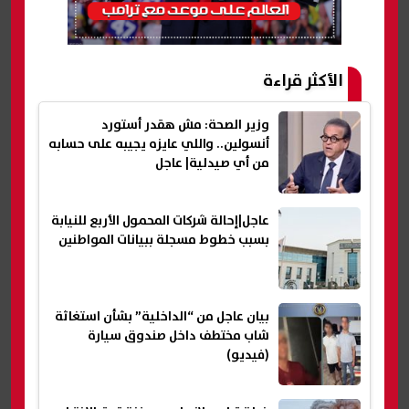
الأكثر قراءة
وزير الصحة: مش هقدر أستورد
أنسولين.. واللي عايزه يجيبه على حسابه
من أي صيدلية| عاجل
عاجل|إحالة شركات المحمول الأربع للنيابة
بسبب خطوط مسجلة ببيانات المواطنين
بيان عاجل من “الداخلية” بشأن استغاثة
شاب مختطف داخل صندوق سيارة
(فيديو)