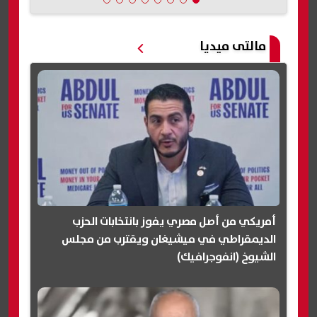
مالتى ميديا
أمريكي من أصل مصري يفوز بانتخابات الحزب
الديمقراطي في ميشيغان ويقترب من مجلس
الشيوخ (انفوجرافيك)