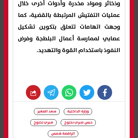
وذخائر ومواد مخدرة وأدوات أخرى خلال
عمليات التفتيش المرتبطة بالقضية، كما
وجهت اتهامات تتعلق بتكوين تشكيل
عصابي لممارسة أعمال البلطجة وفرض
النفوذ باستخدام القوة والتهديد.
whats
twitter
facebook
وزارة الداخلية
سعد الصغير
حبس صبري نخنوخ
صبري نخنوخ
الراقصة شمس
شارك