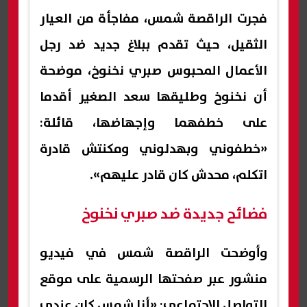
فجرت الراقصة شمس، مفاجأة من العيار
الثقيل، حيث تقدم ببلاغ جديد ضد رجل
الأعمال المحبوس صبري نخنوخ، موضحة
أن نخنوخ وطليقها سعد الصغير أقدما
على خطفهما وإجهاضها، قائلة:
«خطفوني وبهدلوني ومكنتش قادرة
اتكلم، محدش كان قادر عليهم».
فضائح جديدة ضد صبري نخنوخ
وأوضحت الراقصة شمس في فيديو
منشور عبر صفحتها الرسمية على موقع
التواصل الاجتماعي: «أنا شمس كان عندي