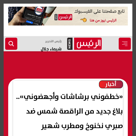
رئيس التحرير
شيماء جلال
أخبار
«خطفوني برشاشات وأجهضوني»..
بلاغ جديد من الراقصة شمس ضد
صبري نخنوخ ومطرب شهير