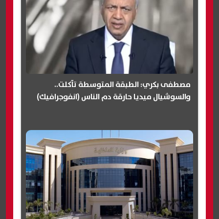
مصطفى بكري: الطبقة المتوسطة تآكلت..
والسوشيال ميديا حارقة دم الناس (انفوجرافيك)