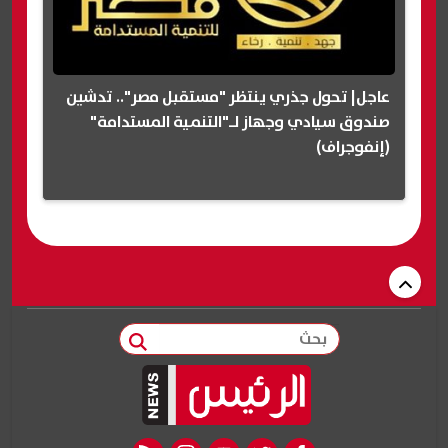
عاجل| تحول جذري ينتظر "مستقبل مصر".. تدشين
صندوق سيادي وجهاز لـ"التنمية المستدامة"
(إنفوجراف)
بحث