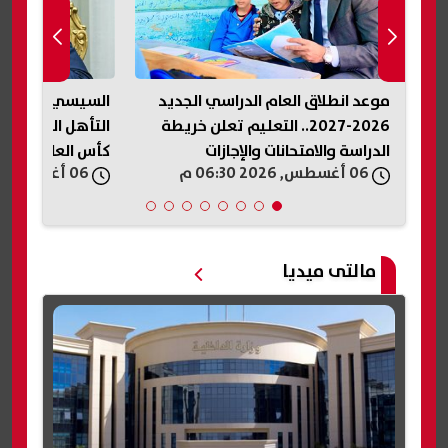
موعد انطلاق العام الدراسي الجديد
السيسي يهنئ نا
ات
2026-2027.. التعليم تعلن خريطة
التأهل التاريخي
الدراسة والامتحانات والإجازات
كأس العالم لكرة ا
06 أغسطس, 2026 06:30 م
06 أغسطس, 2026 06:27 م
مالتى ميديا