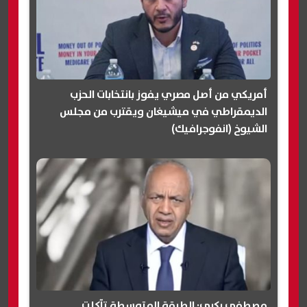
أمريكي من أصل مصري يفوز بانتخابات الحزب
الديمقراطي في ميشيغان ويقترب من مجلس
الشيوخ (انفوجرافيك)
مصطفى بكري: الطبقة المتوسطة تآكلت..