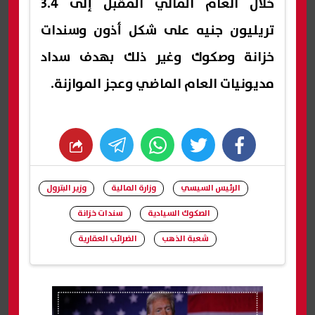
خلال العام المالي المقبل إلى 3.4
تريليون جنيه على شكل أذون وسندات
خزانة وصكوك وغير ذلك بهدف سداد
مديونيات العام الماضي وعجز الموازنة.
whats
twitter
facebook
الرئيس السيسي
وزارة المالية
وزير البترول
الصكوك السيادية
سندات خزانة
شعبة الذهب
الضرائب العقارية
شارك