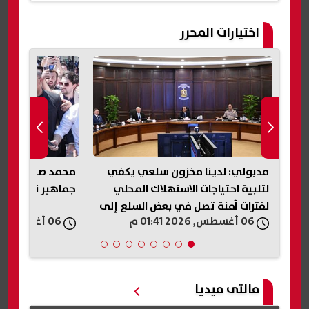
اختيارات المحرر
..
مدبولي: لدينا مخزون سلعي يكفي
محمد صلاح.. است
لتلبية احتياجات الاستهلاك المحلي
جماهير نادي طرا
لفترات آمنة تصل في بعض السلع إلى
06 أغسطس, 2026 01:41 م
06 أغسطس, 2026 01:40 م
عام كامل
مالتى ميديا