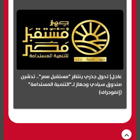
عاجل| تحول جذري ينتظر "مستقبل مصر".. تدشين
صندوق سيادي وجهاز لـ"التنمية المستدامة"
(إنفوجراف)