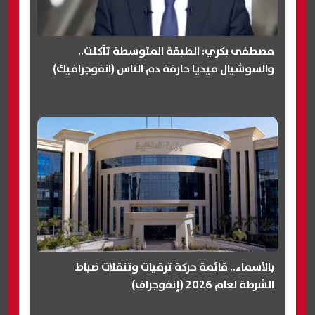
مصطفى بكري: الطبقة المتوسطة تآكلت..
والسوشيال ميديا حارقة دم الناس (انفوجرافيك)
بالأسماء.. قائمة حركة ترقيات وتنقلات ضباط
الشرطة لعام 2026 (إنفوجراف)