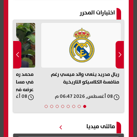
اختيارات المحرر
ريال مدريد ينعى والد ميسي رغم
محمد رمضان يك
د
منافسة الكلاسيكو التاريخية
في مسلسل «عشم
عرضه في رمضان 2027
08 أغسطس, 2026 06:47 م
08 أغسطس, 2026 06:46 م
مالتى ميديا