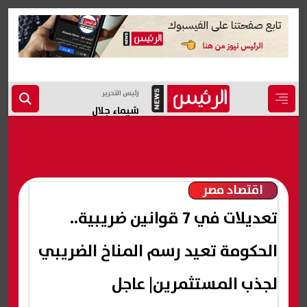
رئيس التحرير
شيماء جلال
اقتصاد مصر
تعديلات في 7 قوانين ضريبية..
الحكومة تعيد رسم المناخ الضريبي
لجذب المستثمرين| عاجل