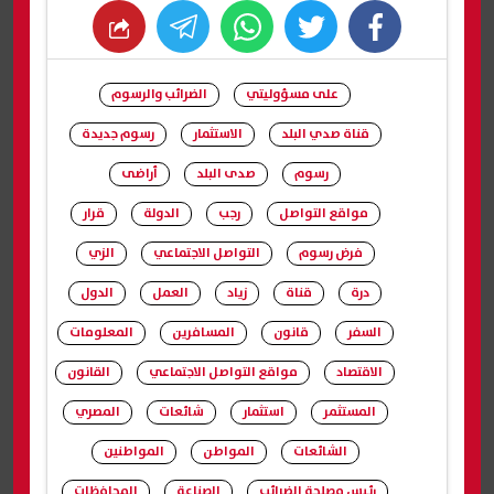
whats
twitter
facebook
على مسؤوليتي
الضرائب والرسوم
قناة صدي البلد
الاستثمار
رسوم جديدة
رسوم
صدى البلد
أراضى
مواقع التواصل
رجب
الدولة
قرار
فرض رسوم
التواصل الاجتماعي
الزي
درة
قناة
زياد
العمل
الدول
السفر
قانون
المسافرين
المعلومات
الاقتصاد
مواقع التواصل الاجتماعي
القانون
المستثمر
استثمار
شائعات
المصري
الشائعات
المواطن
المواطنين
رئيس مصلحة الضرائب
الصناعة
المحافظات