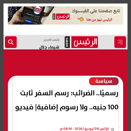
رئيس التحرير
شيماء جلال
سياسة
رسميًا.. الضرائب: رسم السفر ثابت
100 جنيه.. ولا رسوم إضافية| فيديو
الإثنين 08/يونيو/2026 - 08:34 م