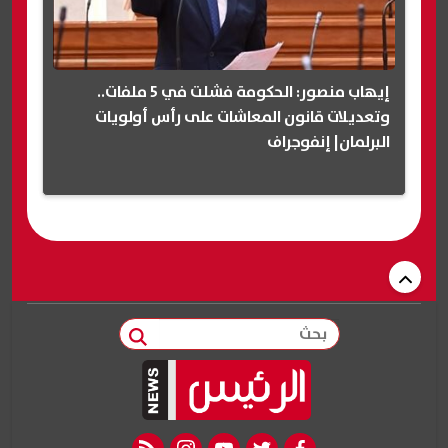
إيهاب منصور: الحكومة فشلت في 5 ملفات..
وتعديلات قانون المعاشات على رأس أولويات
البرلمان| إنفوجراف
بحث