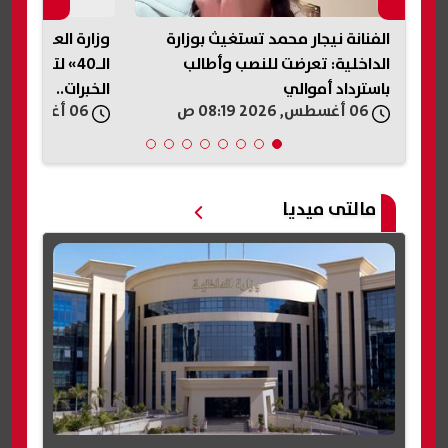
ابة
الفنانة نيجار محمد تستغيث بوزارة
وزارة العمل تطل
الداخلية: تعرضت للنصب وأطالب
الـ40» لتوفير
باسترداد أموالي
الخبرات.. اعرف ال
06 أغسطس, 2026 08:19 ص
06 أغسطس, 2026 07:42 ص
مالتى ميديا