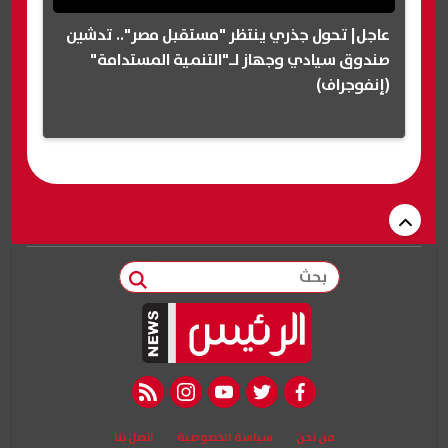
عاجل| تحول جذري ينتظر "مستقبل مصر".. تدشين
صندوق سيادي وجهاز لـ"التنمية المستدامة"
(إنفوجراف)
بحث
rss feed
instagram
youtube
twitter
facebook
من نحن
سياسة الخصوصية
اتصل بنا