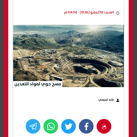
السبت 30/مايو/2026 - 04:56 م
مسح جوي لمواد التعدين
طه لمعي