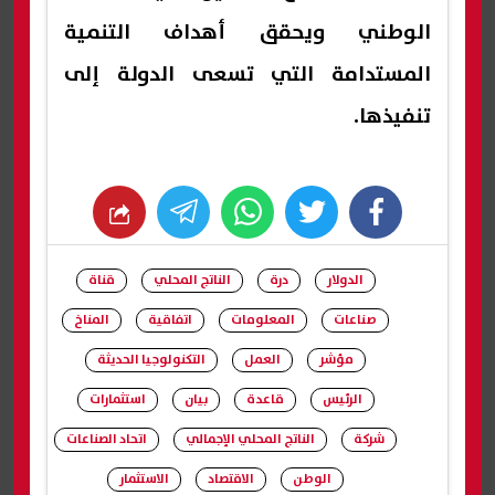
الوطني ويحقق أهداف التنمية
المستدامة التي تسعى الدولة إلى
تنفيذها.
whats
twitter
facebook
الدولار
درة
الناتج المحلي
قناة
صناعات
المعلومات
اتفاقية
المناخ
مؤشر
العمل
التكنولوجيا الحديثة
الرئيس
قاعدة
بيان
استثمارات
شركة
الناتج المحلي الإجمالي
اتحاد الصناعات
الوطن
الاقتصاد
الاستثمار