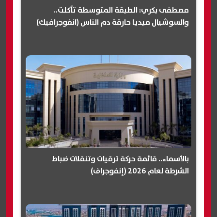
مصطفى بكري: الطبقة المتوسطة تآكلت..
والسوشيال ميديا حارقة دم الناس (انفوجرافيك)
بالأسماء.. قائمة حركة ترقيات وتنقلات ضباط
الشرطة لعام 2026 (إنفوجراف)