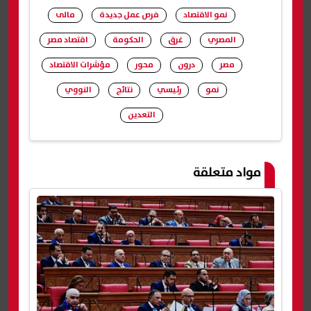
نمو الاقتصاد
فرص عمل جديدة
مالى
المصري
غرق
الحكومة
اقتصاد مصر
مصر
درون
محور
مؤشرات الاقتصاد
نمو
رئيسي
نتائج
النووي
التعدين
شارك
مواد متعلقة