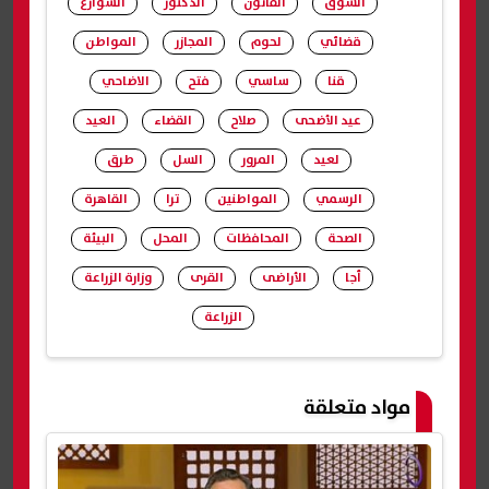
السوق
القانون
الدكتور
الشوارع
قضائي
لحوم
المجازر
المواطن
قنا
ساسي
فتح
الاضاحي
عيد الأضحى
صلاح
القضاء
العيد
لعيد
المرور
السل
طرق
الرسمي
المواطنين
ترا
القاهرة
الصحة
المحافظات
المحل
البيئة
أجا
الأراضى
القرى
وزارة الزراعة
الزراعة
شارك
مواد متعلقة