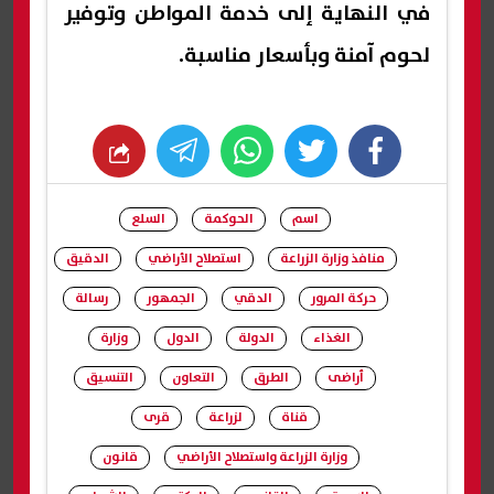
في النهاية إلى خدمة المواطن وتوفير
لحوم آمنة وبأسعار مناسبة.
whats
twitter
facebook
اسم
الحوكمة
السلع
منافذ وزارة الزراعة
استصلاح الأراضي
الدقيق
حركة المرور
الدقي
الجمهور
رسالة
الغذاء
الدولة
الدول
وزارة
أراضى
الطرق
التعاون
التنسيق
قناة
لزراعة
قرى
وزارة الزراعة واستصلاح الأراضي
قانون