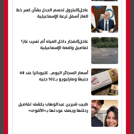
عاجل|البترول تحسم الجدل بشأن كسر خط
الغاز أسفل ترعة الإسماعيلية
عاجل|انفجار داخل المياه أم تسرب غاز؟
تفاصيل واقعة الإسماعيلية
أسعار السجائر اليوم.. كليوباترا عند 48
جنيهًا ومارلبورو بـ102 جنيه
طبيب شيرين عبدالوهاب يكشف تفاصيل
رحلتها ويصف عودتها بـ«الأقوى»