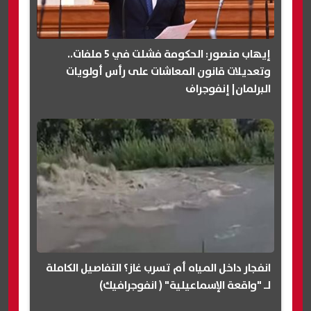
إيهاب منصور: الحكومة فشلت في 5 ملفات..
وتعديلات قانون المعاشات على رأس أولويات
البرلمان| إنفوجراف
انفجار داخل المياه أم تسرب غاز؟ التفاصيل الكاملة
لـ "واقعة الإسماعيلية" ( انفوجرافيك)