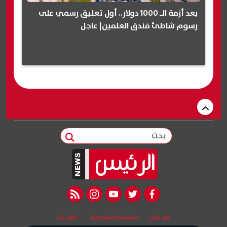
بعد أزمة الـ 1000 دولار.. أول تعليق رسمي على
رسوم شاطئ فندق العلمين| عاجل
بحث
rss feed
instagram
youtube
twitter
facebook
من نحن
سياسة الخصوصية
اتصل بنا