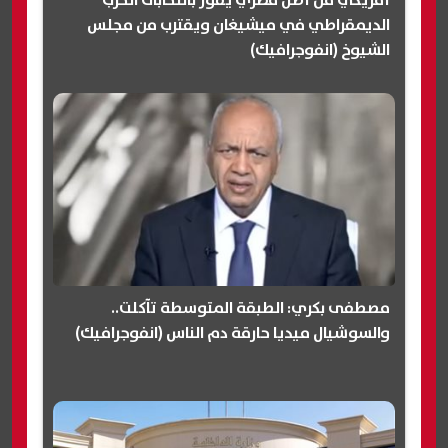
أمريكي من أصل مصري يفوز بانتخابات الحزب
الديمقراطي في ميشيغان ويقترب من مجلس
الشيوخ (انفوجرافيك)
مصطفى بكري: الطبقة المتوسطة تآكلت..
والسوشيال ميديا حارقة دم الناس (انفوجرافيك)