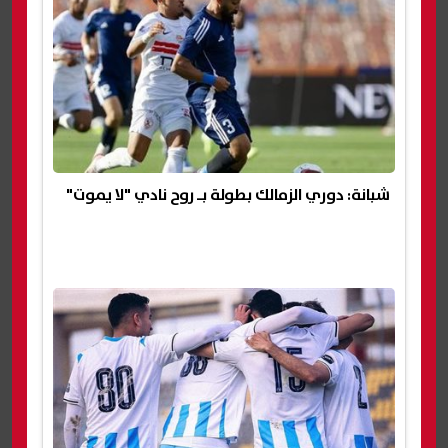
شبانة: دوري الزمالك بطولة بـ روح نادي "لا يموت"