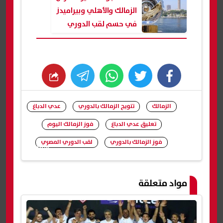
الزمالك والأهلي وبيراميدز
في حسم لقب الدوري
المصري
whats
twitter
facebook
الزمالك
تتويج الزمالك بالدوري
عدي الدباغ
تعليق عدي الدباغ
فوز الزمالك اليوم
فوز الزمالك بالدوري
لقب الدوري المصري
شارك
مواد متعلقة