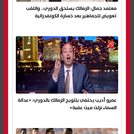
معتمد جمال: الزمالك يستحق الدوري.. واللقب
تعويض للجماهير بعد خسارة الكونفدرالية
عمرو أديب يحتفي بتتويج الزمالك بالدوري: «عدالة
السماء نزلت ميت عقبة»