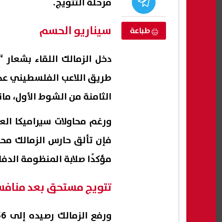
مرحلة التتويج.
سيناريو الحسم
طباعة
دخل الزمالك اللقاء بشعار “
طريق اللاعب الفلسطيني عدي
الثامنة من الشوط الأول، م
ورغم محاولات سيراميكا الع
فإن تألق حارس الزمالك مح
ين عبد الوهاب
شيرين عبد الوهاب تشعل حفل
ها بالساحل
العلمين بعد غياب.. وتوجه رسالة
مؤكدًا صلابة المنظومة الدفا
قوية: «كلنا صوت مصر»
جنيه
08 أغسطس, 2026 01:10 ص
08 أغسطس, 2026 01:02 ص
تتويج مستحق بعد منافس