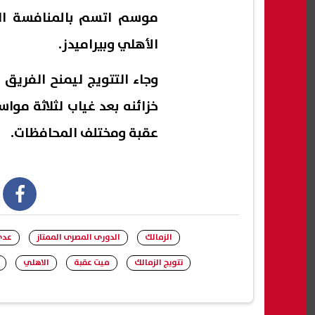
موسم اتسم بالمنافسة ال
الأهلي وبيراميدز.
وجاء التتويج ليمنح الفريق
خزائنه بعد غياب لثلاثة مو
عقبة ومختلف المحافظات.
book
الزمالك
الدورى المصرى الممتاز
عدي
تتويج الزمالك
ميت عقبة
الاهلي