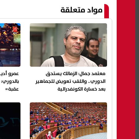
مواد متعلقة
معتمد جمال: الزمالك يستحق
عمرو أديب
الدوري.. واللقب تعويض للجماهير
بالدوري: 
بعد خسارة الكونفدرالية
عقبة»