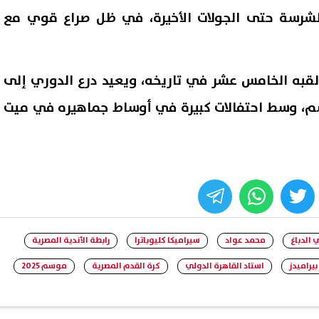
شرسة حتى الجولات الأخيرة، في ظل صراع قوي مع
 لقبه الخامس عشر في تاريخه، ويعيد درع الدوري إلى
اسم، وسط احتفالات كبيرة في أوساط جماهيره في ميت
whats
twitter
face
 الدباغ
محمد عواد
سيراميكا كليوباترا
رابطة الأندية المصرية
بيراميدز
استاد القاهرة الدولي
كرة القدم المصرية
موسم 2025