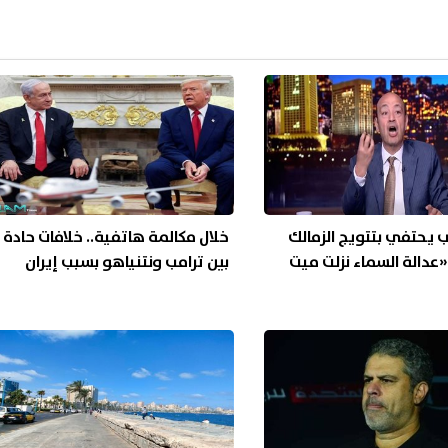
 يحتفي بتتويج الزمالك
خلال مكالمة هاتفية.. خلافات حادة
«عدالة السماء نزلت ميت
بين ترامب ونتنياهو بسبب إيران