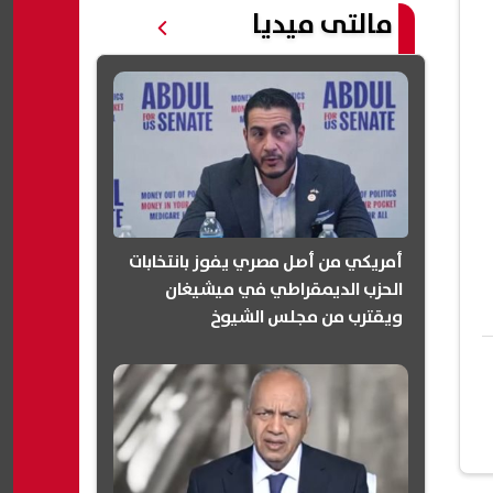
مالتى ميديا
أمريكي من أصل مصري يفوز بانتخابات
الحزب الديمقراطي في ميشيغان
ويقترب من مجلس الشيوخ
(انفوجرافيك)