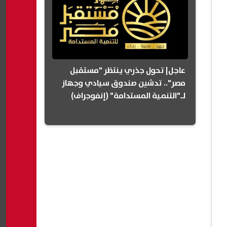
عاجل| تحول جذري ينتظر "مستقبل
مصر".. تدشين صندوق سيادي وجهاز
لـ"التنمية المستدامة" (إنفوجراف)