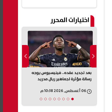
اختيارات المحرر
س يوجه
أسعار السلع التموينية أغسطس
مصرع عامل و
ريد
2026.. الزيت والسكر والمكرونة ضمن
غرفة صرف صح
القائمة الرسمية
بالفيوم
06 أغسطس, 2026 10:35 م
06 أغسطس, 2026 10:29 م