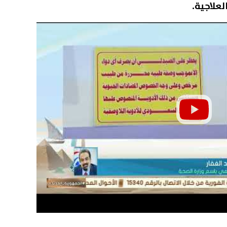
علاجية.
ل|عطل مفاجئ يضرب إنستاباي
بعد تجديد عقده.. فينيسيو
وم.. توقف التحويلات اللحظية
رسالة مؤثرة لجماهير ريال مد
لة "سنعود قريبًا" تربك
06 أغسطس, 2026 10:38 م
ستخدمين