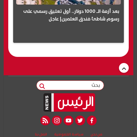
بعد أزمة الـ 1000 دولار.. أول تعليق رسمي على
رسوم شاطئ فندق العلمين| عاجل
بحث
rss feed
instagram
youtube
twitter
facebook
من نحن
سياسة الخصوصية
اتصل بنا