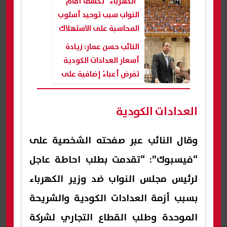
"الكهرباء" تكشف أمام
النواب سبب توحيد أسلوب
المحاسبة على الاستهلاك
في العدادات الكودية|
النائب حسن عمار: زيادة
عاجل
أسعار العدادات الكودية
تفرض أعباءً إضافية على
المواطنين وتستوجب إعادة
النظر
العدادات الكودية
وقال النائب عبر صفحته الشخصية على
“فيسبوك”: “تقدمت بطلب احاطة عاجل
لرئيس مجلس النواب ضد وزير الكهرباء
بسبب أزمة العدادات الكودية والشريحة
الموحدة وطلب القطاع التجاري لشركة