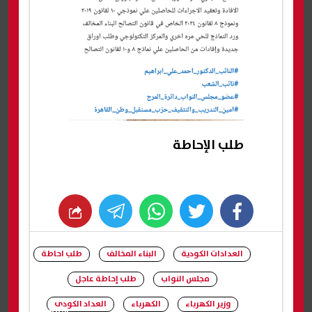
طلب الإحاطة
whats
twitter
facebook
العدادات الكودية
البناء المخالف
طلب احاطة
مجلس النواب
طلب إحاطة عاجل
وزير الكهرباء
الكهرباء
العداد الكودى