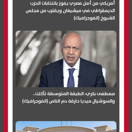
أمريكي من أصل مصري يفوز بانتخابات الحزب
الديمقراطي في ميشيغان ويقترب من مجلس
الشيوخ (انفوجرافيك)
مصطفى بكري: الطبقة المتوسطة تآكلت..
والسوشيال ميديا حارقة دم الناس (انفوجرافيك)