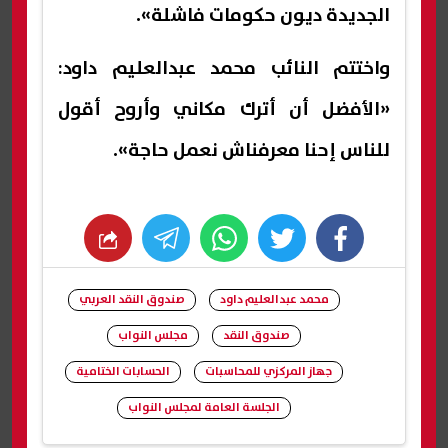
الجديدة ديون حكومات فاشلة».
واختتم النائب محمد عبدالعليم داود:
«الأفضل أن أترك مكاني وأروح أقول
للناس إحنا معرفناش نعمل حاجة».
whats
twitter
facebook
محمد عبدالعليم داود
صندوق النقد العربي
صندوق النقد
مجلس النواب
جهاز المركزي للمحاسبات
الحسابات الختامية
الجلسة العامة لمجلس النواب
شارك