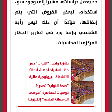
حد يعمل دراسات»، مشيرًا إلى وجود سوء
استخدام لبعض القروض التي يتم
إنفاقها، مؤكدًا أن ذلك ليس رأيه
الشخصي وإنما ورد في تقارير الجهاز
المركزي للمحاسبات.
بشرط واحد.. "النواب" يقر
حظر استيراد أجهزة أبحاث
الأنشطة البيولوجية عالية
الخطورة
"صحة النواب" تصدر 9
توصيات لمحاصرة "فوضى
الوصفات الطبية" إلكترونيا