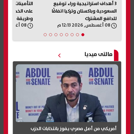
يع
التأمينات الاجتماعية 2026.. تعرف
عاجل| أزمة 
قًا
على الخدمات الإلكترونية الجديدة
فتح ملف تس
وطريقة الاستفادة منها
بأسماء الموا
08 أغسطس, 2026 12:12 م
08 أغسطس, 2026 12:11 م
تحسم الجدل
مالتى ميديا
أمريكي من أصل مصري يفوز بانتخابات الحزب