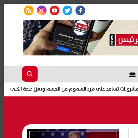
rss feed
instagram
youtube
twitter
facebook
مصطفى بكري