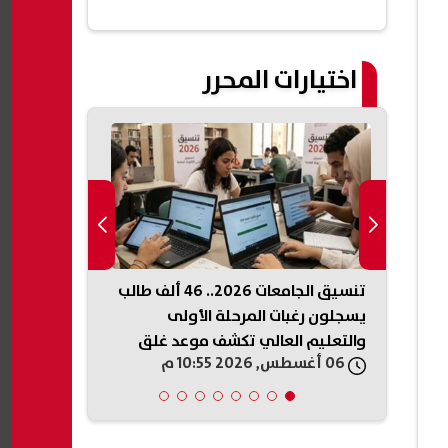
اختيارات المحرر
اق داخل
تنسيق الجامعات 2026.. 46 ألف طالب
أمريكي من أص
يانة
يسجلون رغبات المرحلة الأولى
الحزب الديم
والتعليم العالي تكشف موعد غلق
ويقترب من م
06 أغسطس, 2026 10:55 م
06 أغسطس, 2026 10:53 م
التسجيل (انفوجرافيك)
(انفوجرافيك)