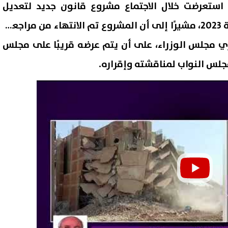
ة استعرضت خلال الاجتماع مشروع قانون جديد لتعديل
قانون التصالح رقم 187 لسنة 2023، مشيرًا إلى أن المشروع تم الانتهاء من مراجعته
 مجلس الوزراء، على أن يتم عرضه قريبًا على مجلس
 مجلس النواب لمناقشته وإقراره.
ر السلع التموينية أغسطس
مصرع عامل وإصابة اثنين باختن
2026.. الزيت والسكر والمكرونة ضمن
غرفة صرف صحي أثناء أعمال ص
مة الرسمية
بالفيوم
06 أغسطس, 2026 10:29 م