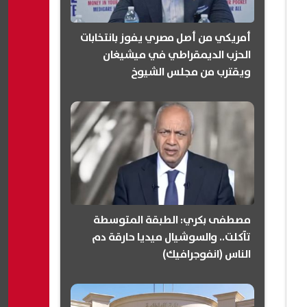
أمريكي من أصل مصري يفوز بانتخابات
الحزب الديمقراطي في ميشيغان
ويقترب من مجلس الشيوخ
(انفوجرافيك)
مصطفى بكري: الطبقة المتوسطة
تآكلت.. والسوشيال ميديا حارقة دم
الناس (انفوجرافيك)