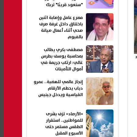
"سنعود قريبًا" تربك
المستخدمين
مصرع عامل وإصابة اثنين
باختناق داخل غرفة صرف
صحي أثناء أعمال صيانة
بالفيوم
مصطفى بكري يطالب
بمحاسبة يوسف بطرس
غالي: ارتكب جريمة في
أموال التأمينات
إنجاز عالمي للهضبة.. عمرو
دياب يحطم الأرقام
القياسية ويدخل جينيس
«الأرصاد» تزف بشرى
للمواطنين.. استقرار
الطقس مستمر حتى
الأسبوع المقبل