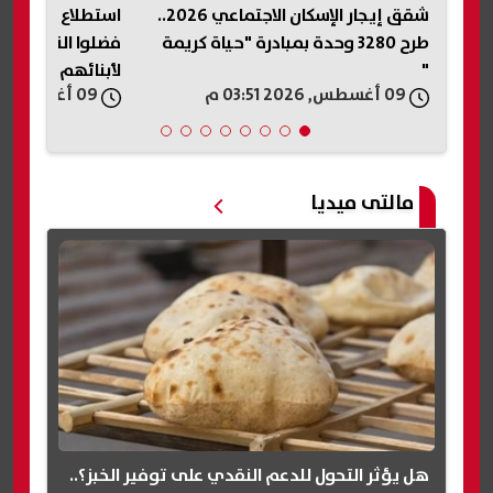
شقق إيجار الإسكان الاجتماعي 2026..
استطلاع أمهات مصر: أولياء الأمور
"مخالفات تهدد سل
يمة
فضلوا النصيحة وترك اختيار الكلية
محافظ بورسعيد
لأبنائهم
مطعم أسماك وم
09 أغسطس, 2026 03:50 م
09 أغسطس, 2026 03:46 م
شهيرين
مالتى ميديا
هل يؤثر التحول للدعم النقدي على توفير الخبز؟..