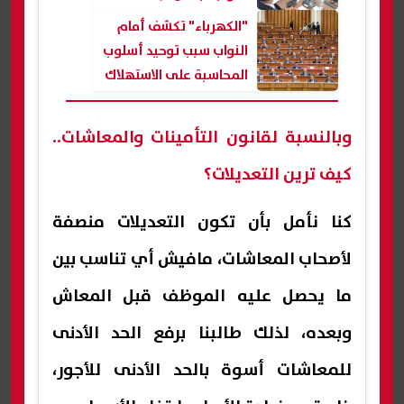
المعاشات
"الكهرباء" تكشف أمام
النواب سبب توحيد أسلوب
المحاسبة على الاستهلاك
في العدادات الكودية|
عاجل
وبالنسبة لقانون التأمينات والمعاشات..
كيف ترين التعديلات؟
كنا نأمل بأن تكون التعديلات منصفة
لأصحاب المعاشات، مافيش أي تناسب بين
ما يحصل عليه الموظف قبل المعاش
وبعده، لذلك طالبنا برفع الحد الأدنى
للمعاشات أسوة بالحد الأدنى للأجور،