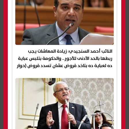
النائب أحمد السنجيدي: زيادة المعاشات يجب
ربطها بالحد الأدنى للأجور.. والحكومة بتلبس عباية
ده لعباية ده بتاخد قروض عشان تسدد قروض (حوار
)