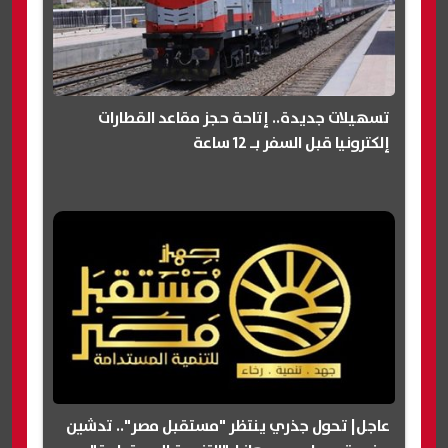
تسهيلات جديدة.. إتاحة حجز مقاعد القطارات
إلكترونيا قبل السفر بـ 12 ساعة
عاجل| تحول جذري ينتظر "مستقبل مصر".. تدشين