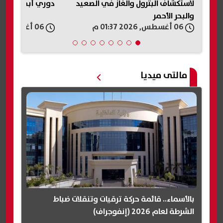
يد
دوري أبطال أفريقيا والكونفدرالية
قرى محافظة الف
06 أغسطس, 2026 01:35 م
06 أغسطس, 2026 01:35 م
مالتى ميديا
بالأسماء.. قائمة حركة ترقيات وتنقلات ضباط
الشرطة لعام 2026 (إنفوجراف)