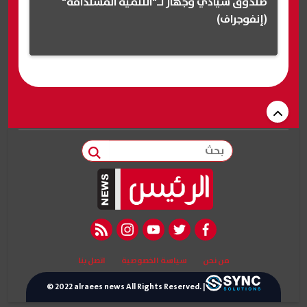
صندوق سيادي وجهاز لـ"التنمية المستدامة"
(إنفوجراف)
بحث
rss feed
instagram
youtube
twitter
facebook
من نحن
سياسة الخصوصية
اتصل بنا
© 2022 alraees news All Rights Reserved. |