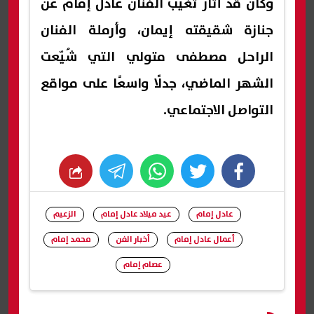
وكان قد أثار تغيب الفنان عادل إمام عن
جنازة شقيقته إيمان، وأرملة الفنان
الراحل مصطفى متولي التي شُيّعت
الشهر الماضي، جدلًا واسعًا على مواقع
التواصل الاجتماعي.
whats
twitter
facebook
عادل إمام
عيد ميلاد عادل إمام
الزعيم
أعمال عادل إمام
أخبار الفن
محمد إمام
عصام إمام
شارك