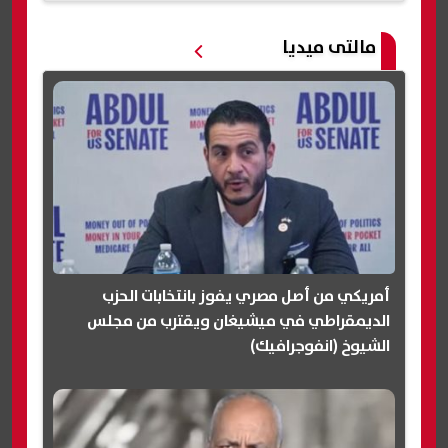
مالتى ميديا
أمريكي من أصل مصري يفوز بانتخابات الحزب
الديمقراطي في ميشيغان ويقترب من مجلس
الشيوخ (انفوجرافيك)