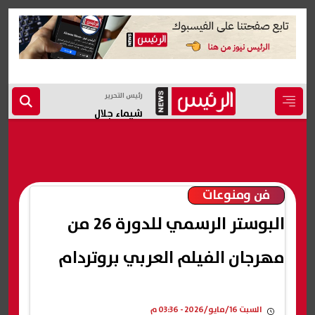
رئيس التحرير
شيماء جلال
فن ومنوعات
البوستر الرسمي للدورة 26 من
مهرجان الفيلم العربي بروتردام
السبت 16/مايو/2026 - 03:36 م