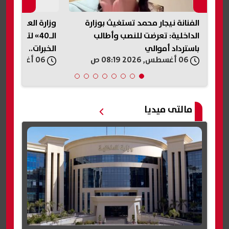
ابة
الفنانة نيجار محمد تستغيث بوزارة
وزارة العمل تطل
الداخلية: تعرضت للنصب وأطالب
الـ40» لتوفير
باسترداد أموالي
الخبرات.. اعرف ال
06 أغسطس, 2026 08:19 ص
06 أغسطس, 2026 07:42 ص
مالتى ميديا