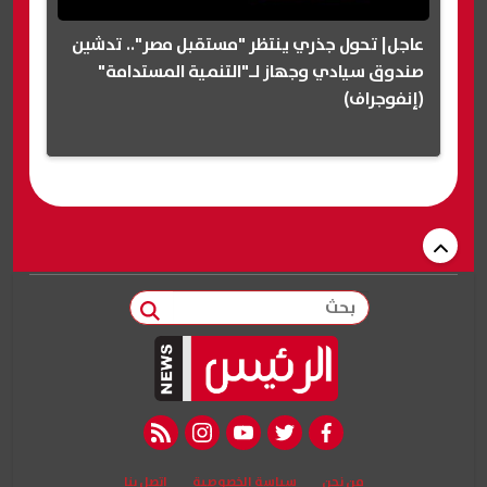
عاجل| تحول جذري ينتظر "مستقبل مصر".. تدشين
صندوق سيادي وجهاز لـ"التنمية المستدامة"
(إنفوجراف)
بحث
rss feed
instagram
youtube
twitter
facebook
من نحن
سياسة الخصوصية
اتصل بنا