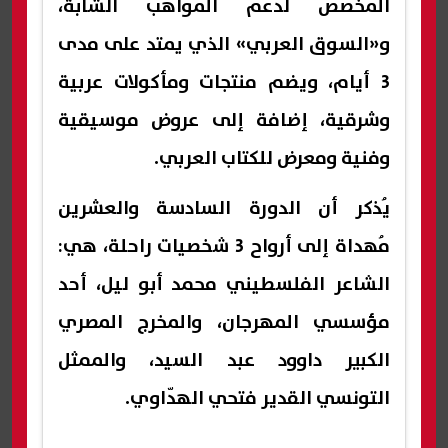
المخصص لدعم المواهب الشابة،
و«السوق العربي» الذي يمتد على مدى
3 أيام، ويضم منتجات ومأكولات عربية
وشرقية، إضافة إلى عروض موسيقية
وفنية ومعرض للكتاب العربي.
يُذكر أن الدورة السادسة والعشرين
مُهداة إلى أرواح 3 شخصيات راحلة، هي:
الشاعر الفلسطيني محمد أبو ليل، أحد
مؤسسي المهرجان، والمخرج المصري
الكبير داوود عبد السيد، والممثل
التونسي القدير فتحي الهدّاوي.