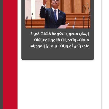
إيهاب منصور: الحكومة فشلت في 5
ملفات.. وتعديلات قانون المعاشات
على رأس أولويات البرلمان| إنفوجراف