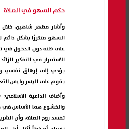
حكم السهو في الصلاة
وأشار مظهر شاهين، خلال ل
السهو متكررًا بشكل دائم ل
على ظنه دون الدخول في ت
الاستمرار في التفكير الزائ
يؤدي إلى إرهاق نفسي ووس
يقوم على اليسر وليس التعق
وأضاف الداعية الاسلامي: 
والخشوع هما الأساس في قبو
تفسد روح الصلاة، وأن الشري
نسيان أو خطأ أثناء أداء ا