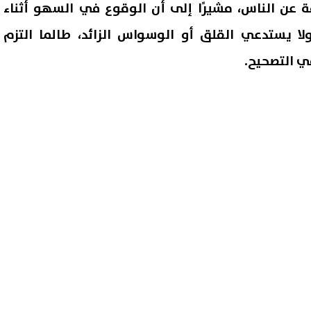
ة عن الناس، مشيرًا إلى أن الوقوع في السهو أثناء
ولا يستدعي القلق أو الوسواس الزائد، طالما التزم
ي التصحيح.
عاء عاجل لمحمد صلاح إلى
عمر مرموش يشعل الميركاتو
 القاهرة الجديدة الابتدائية
الأوروبي.. هل يتخلى عنه مان
 اليمين الحاسمة.. مالقصة؟
سيتي؟
09 أغسطس, 2026 03:10 م