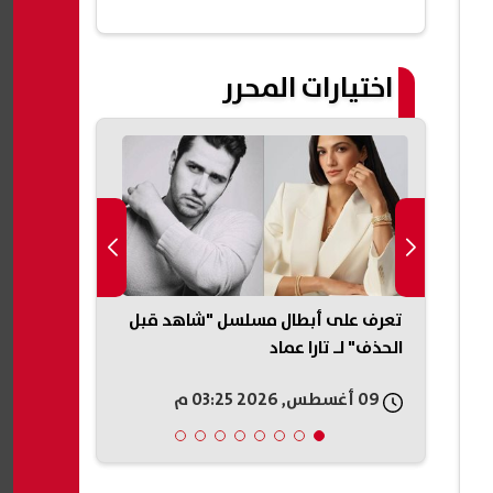
اختيارات المحرر
تعرف على أبطال مسلسل "شاهد قبل
مهرجان الغرد
شستر
الحذف" لـ تارا عماد
قسما لـ"صوت 
هلال أول الم
09 أغسطس, 2026 03:25 م
09 أغسطس, 2026 03:22 م