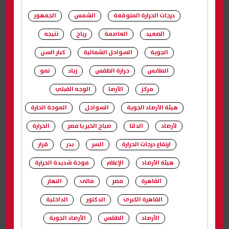
درجات الحرارة المتوقعة
الشمس
الجمهور
الصعيد
العاصمة
رياح
نتيجه
الجوية
السواحل الشمالية
كبار السن
الملابس
حرارة الطقس
زياد
نمو
مركز
الأرصا
الوجه القبلي
هيئة الأرصاد الجوية
السواحل
الموجة الحارة
لأرصاد
الدلتا
صباح الخير يا مصر
الحرارة
ارتفاع درجات الحرارة
السر
بدر
قرار
هيئة الأرصاد
الإعلام
موجة شديدة الحرارة
القاهرة
مصر
مالى
النهار
القاهرة الكبرى
الدكتور
الداخلية
الأرصاد
الطقس
الأرصاد الجوية