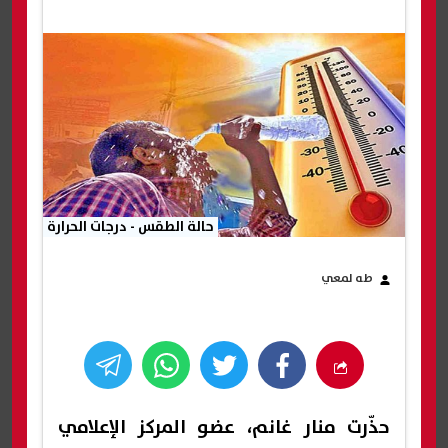
حالة الطقس - درجات الحرارة
طه لمعي
حذّرت منار غانم، عضو المركز الإعلامي