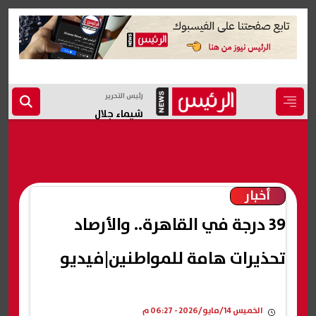
رئيس التحرير
شيماء جلال
أخبار
39 درجة في القاهرة.. والأرصاد
تحذيرات هامة للمواطنين|فيديو
الخميس 14/مايو/2026 - 06:27 م