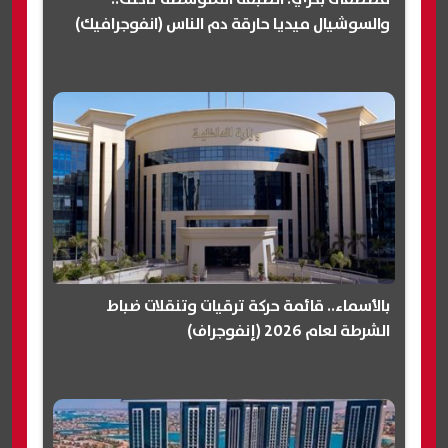
والسوشيال ميديا حارقة دم الناس (انفوجرافيك)
بالأسماء.. قائمة حركة ترقيات وتنقلات ضباط
الشرطة لعام 2026 (إنفوجراف)