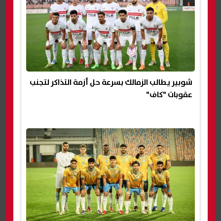
شوبير يطالب الزمالك بسرعة حل أزمة التذاكر لتجنب
عقوبات "كاف"