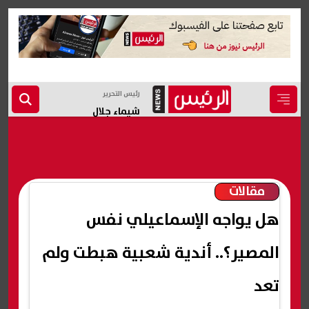
رئيس التحرير
شيماء جلال
مقالات
هل يواجه الإسماعيلي نفس
المصير؟.. أندية شعبية هبطت ولم
تعد