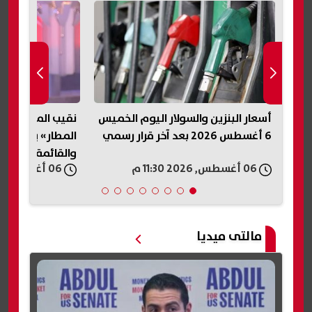
م الخميس
نقيب المأذونين: فيديو «سيدة
عودة إنستاب
المطار» يعكس أزمة أسرية خطيرة..
مؤقت.. واستئ
والقائمة تحفظ حق الزوجة
06 أغسطس, 2026 11:20 م
06 أغسطس, 2026 11:20 م
مالتى ميديا