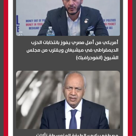
أمريكي من أصل مصري يفوز بانتخابات الحزب
الديمقراطي في ميشيغان ويقترب من مجلس
الشيوخ (انفوجرافيك)
مصطفى بكري: الطبقة المتوسطة تآكلت..