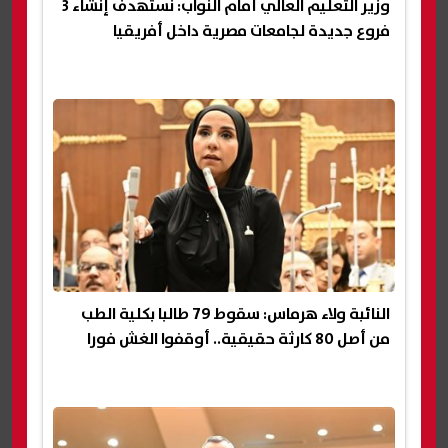
وزير التعليم العالي أمام النواب: نستهدف إنشاء 3
فروع جديدة لجامعات مصرية داخل أفريقيا
النائبة ولاء هرماس: سقوط 79 طالبا بكلية الطب
من أصل 80 كارثة حقيقية.. أوقفوا الغش فورا