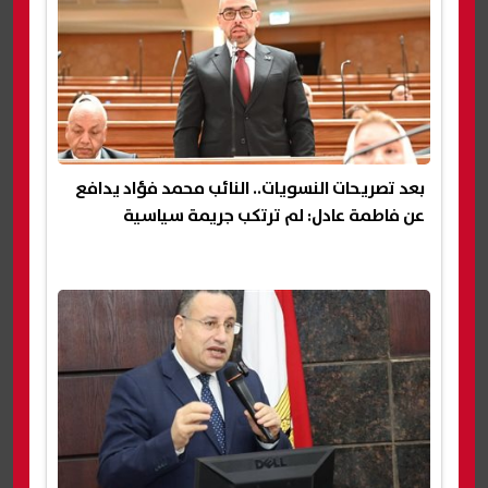
بعد تصريحات النسويات.. النائب محمد فؤاد يدافع
عن فاطمة عادل: لم ترتكب جريمة سياسية