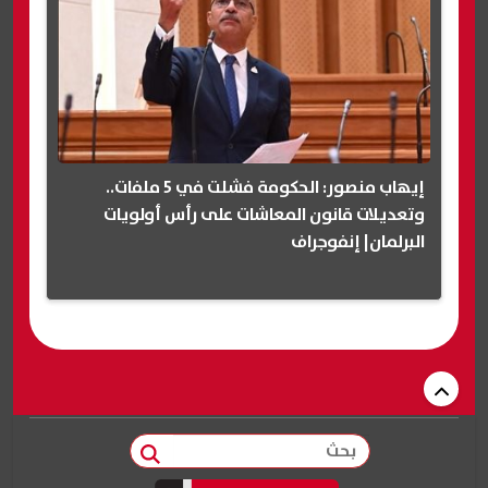
إيهاب منصور: الحكومة فشلت في 5 ملفات..
وتعديلات قانون المعاشات على رأس أولويات
البرلمان| إنفوجراف
بحث