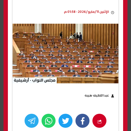
الإثنين 11/مايو/2026 - 01:58 م
مجلس النواب - أرشيفية
عبداللطيف هيبه