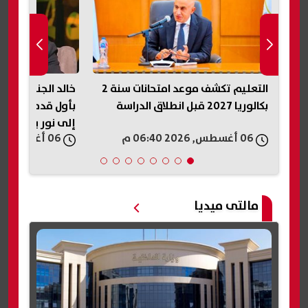
د
التعليم تكشف موعد امتحانات سنة 2
خالد الجندي: الرا
ر
بكالوريا 2027 قبل انطلاق الدراسة
بأول قدم في الج
إلى نور يوم القي
06 أغسطس, 2026 06:40 م
06 أغسطس, 2026 06:40 م
مالتى ميديا