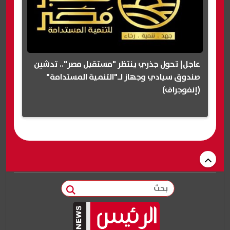
عاجل| تحول جذري ينتظر "مستقبل مصر".. تدشين
صندوق سيادي وجهاز لـ"التنمية المستدامة"
(إنفوجراف)
بحث