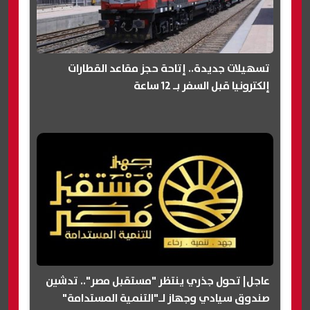
تسهيلات جديدة.. إتاحة حجز مقاعد القطارات
إلكترونيا قبل السفر بـ 12 ساعة
عاجل| تحول جذري ينتظر "مستقبل مصر".. تدشين
صندوق سيادي وجهاز لـ"التنمية المستدامة"