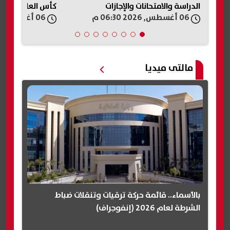
الدراسة والامتحانات والإجازات
كأس العالم لكرة ا
06 أغسطس, 2026 06:30 م
06 أغسطس, 2026 06:27 م
مالتى ميديا
بالأسماء.. قائمة حركة ترقيات وتنقلات ضباط
الشرطة لعام 2026 (إنفوجراف)