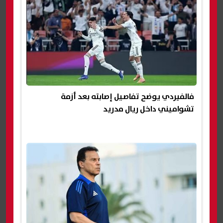
فالفيردي يوضح تفاصيل إصابته بعد أزمة
تشواميني داخل ريال مدريد