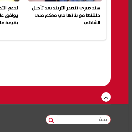
هند صبري تتصدر التريند بعد تأجيل
لدعم التح
حلقتها مع بناتها في معكم منى
يوافق عل
الشاذلي
بقيمة مليا
بحث