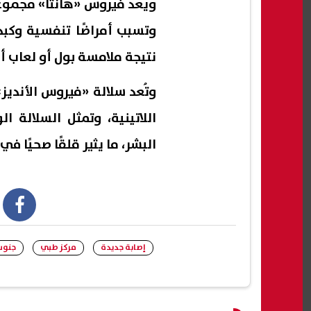
ويُعد فيروس «هانتا» مجموعة
وتسبب أمراضًا تنفسية وكبد
نتيجة ملامسة بول أو لعاب أ
وتُعد سلالة «فيروس الأنديز»
اللاتينية، وتمثل السلالة ا
البشر، ما يثير قلقًا صحيًا
book
إصابة جديدة
مركز طبي
جنوب 