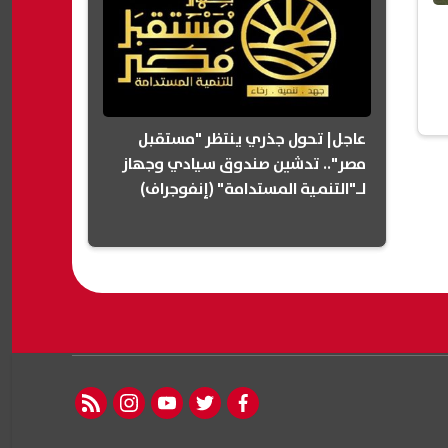
عاجل| تحول جذري ينتظر "مستقبل
مصر".. تدشين صندوق سيادي وجهاز
لـ"التنمية المستدامة" (إنفوجراف)
rss feed
instagram
youtube
twitter
facebook