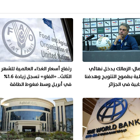
ل: الزمالك يدخل نهائي
رتفاع أسعار الغذاء العالمية للشهر
لية بطموح التتويج وهدفنا
الثالث.. «الفاو» تسجل زيادة 1.6%
ابية في الجزائر
في أبريل وسط ضغوط الطاقة
والأسمدة