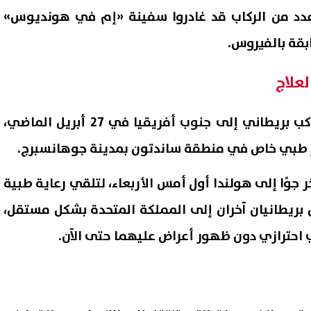
 عدد من الركاب قد غادروا سفينة «إم في هونديوس»
بقة بالفيروس.
لعلاج
وأشارت التقارير إلى نقل راكب بريطاني إلى جنوب أفريقيا في 27 أبريل الماضي،
كز طبي خاص في منطقة ساندتون بمدينة جوهانسبرج.
 جوًا إلى هولندا أول أمس الأربعاء، لتلقي رعاية طبية
ب محمد فؤاد: أصبحت المحروقات
محمد صلاح يبدأ مشواره مع طر
 بريطانيان آخران إلى المملكة المتحدة بشكل مستقل،
مصدر للنزيف الدولاري في مصر
سبور.. اعرف موعد ظهوره الأو
حترازي دون ظهور أعراض عليهما حتى الآن.
06 أغسطس, 2026 01:54 م