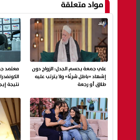
مواد متعلقة
علي جمعة يحسم الجدل: الزواج دون
معتمد جما
إشهاد «باطل شرعًا» ولا يترتب عليه
الكونفدرا
طلاق أو رجعة
نتيجة إيج