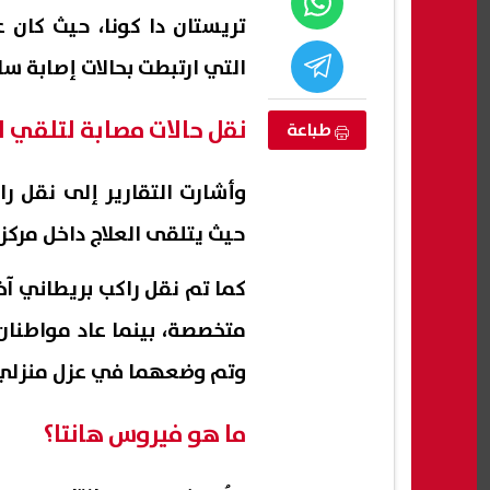
تريستان دا كونا، حيث كان
التي ارتبطت بحالات إصابة سا
نقل حالات مصابة لتلقي ا
طباعة
حيث يتلقى العلاج داخل مر
كما تم نقل راكب بريطاني آخر
لشهادة
موعد أول ظهور لمحمد صلاح مع
النائ
متخصصة، بينما عاد مواطنان
الإعدادية الدور الثاني 2026 بمحافظة
طرابزون سبور.. والجماهير تستعد
أكبر 
وتم وضعهما في عزل منزلي ا
لحفل التقديم
06 أغسطس, 2026 01:59 م
06 أغسطس, 2026 01:58 م
ما هو فيروس هانتا؟