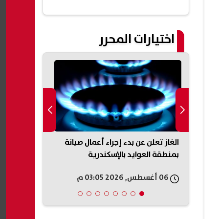
مصر| عاجل
اختيارات المحرر
ابزون
الغاز تعلن عن بدء إجراء أعمال صيانة
قرعة الكونفد
ل
بمنطقة العوايد بالإسكندرية
الفائز من مق
الأوغندي
06 أغسطس, 2026 03:05 م
06 أغسطس, 2026 03:05 م