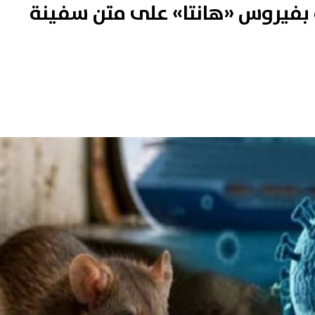
دة بفيروس «هانتا» على متن سفينة