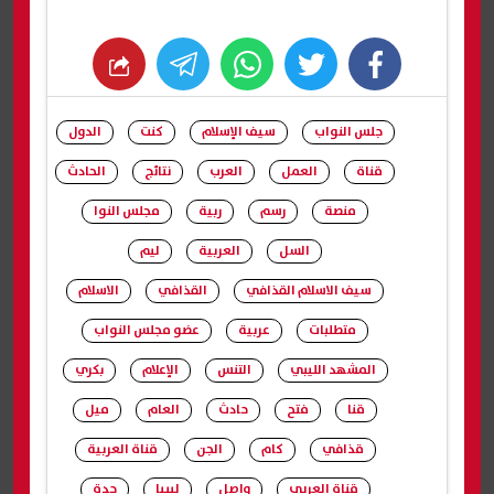
whats
twitter
facebook
جلس النواب
سيف الإسلام
كنت
الدول
قناة
العمل
العرب
نتائج
الحادث
منصة
رسم
ربية
مجلس النوا
السل
العربية
ليم
سيف الاسلام القذافي
القذافي
الاسلام
متطلبات
عربية
عضو مجلس النواب
المشهد الليبي
التنس
الإعلام
بكري
قنا
فتح
حادث
العام
ميل
قذافي
كام
الجن
قناة العربية
قناة العربي
واصل
ليبيا
جدة