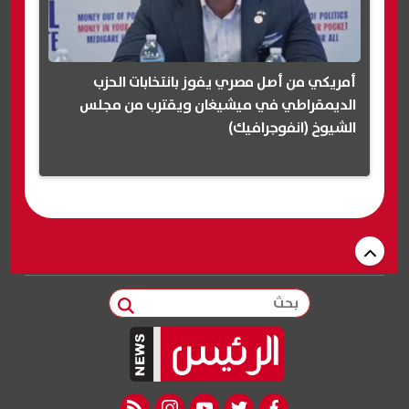
أمريكي من أصل مصري يفوز بانتخابات الحزب
الديمقراطي في ميشيغان ويقترب من مجلس
الشيوخ (انفوجرافيك)
بحث