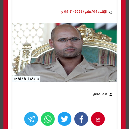
الإثنين 04/مايو/2026 - 09:21 م
سيف القذافي
طه لمعي