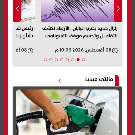
ية
زلزال جديد يضرب اليابان.. الأرصاد تكشف
رئيس شعبة الأد
التفاصيل وتحسم موقف التسونامي
بشأن زيادة الأسع
08 أغسطس, 2026 10:06 م
08 أغسطس, 2026 10:03 م
مالتى ميديا