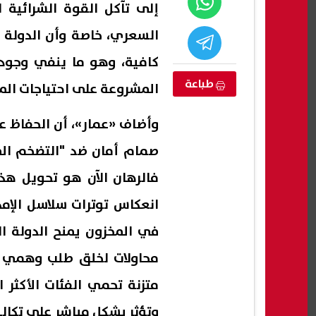
إلى تآكل القوة الشرائية ل
السعري، خاصة وأن الدولة 
كافية، وهو ما ينفي وجود 
طباعة
المشروعة على احتياجات الم
وأضاف «عمار»، أن الحفاظ عل
صمام أمان ضد "التضخم المس
فالرهان الآن هو تحويل هذا
انعكاس توترات سلاسل الإمد
تظلمات الثانوية العامة 2026.. ماذا
توضيح من التعليم بشأن أرقام
مصر ت
ب عن موعد
جلوس امتحانات الدور الثاني للثانوية
في ال
في المخزون يمنح الدولة ا
العامة 2026
الراب
07 أغسطس, 2026 03:50 م
07 أغسطس, 2026 03:30 م
محاولات لخلق طلب وهمي 
متزنة تحمي الفئات الأكثر 
وتؤثر بشكل مباشر على تكالي