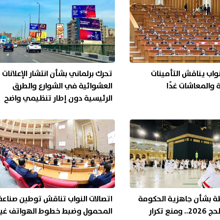
اب يناقش التأمينات
تحرك برلماني بشأن انتشار الإعلانات
ة والمعاشات غدًا
العشوائية في الشوارع والطرق
الرئيسية دون إطار تنظيمي واضح
ة بشأن جاهزية الحكومة
اتصالات النواب تناقش توطين صناعة
لموسم الحج 2026.. ومنع تكرار
المحمول وضبط خطوط الهواتف غير