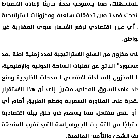
لمستهلك، مما يستوجب تدخلًا حازمًا لإعادة الانضباط
نجحت في تأمين تدفقات سلعية ومخزونات استراتيجية
أي مبرر اقتصادي لرفع الأسعار سوى المضاربة غير
واطن.
ى مخزون من السلع الاستراتيجية لمدد زمنية آمنة يعد
تورد" الناتج عن تقلبات الساحة الدولية والإقليمية،
 المخزون إلى أداة لامتصاص الصدمات الخارجية ومنع
اد على السوق المحلي، مشيرًا إلى أن هذا الاستقرار
حافظ على صدارتها الأفريقية
إيرين سعيد: حركة تنقلات الصح
استثمار الأجنبي المباشر للعام
تحقق نتائج دون تدريب وإلا س
لقدرة على المناورة السعرية وقطع الطريق أمام أي
ع على التوالي
مجرد "كراسي موسيقية"
07 أغسطس, 2026 03:18 م
أو نقص مفتعل، مما يسهم في خلق بيئة اقتصادية
احتياجًا من التقلبات الجيوسياسة التي تضرب المنطقة
ف الشحن والتأمين العالمية.