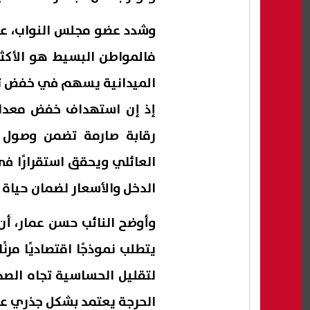
وشدد عضو مجلس النواب، عل
فالمواطن البسيط هو الأكثر ت
الميدانية يسهم في خفض تو
إذ إن استهداف خفض معدلات
رقابة صارمة تضمن وصول ا
العائلي ويحقق استقرارًا في
الدخل والأسعار لضمان حياة
وأوضح النائب حسن عمار، أن 
يتطلب نموذجًا اقتصاديًا مرن
لتقليل الحساسية تجاه الصد
الحرجة يعتمد بشكل جذري عل