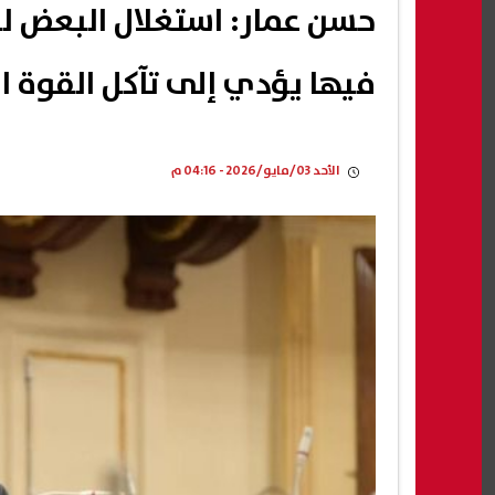
حسن عمار: استغلال البعض للت
فيها يؤدي إلى تآكل القوة ا
الأحد 03/مايو/2026 - 04:16 م