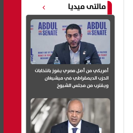
مالتى ميديا
أمريكي من أصل مصري يفوز بانتخابات
الحزب الديمقراطي في ميشيغان
ويقترب من مجلس الشيوخ
(انفوجرافيك)