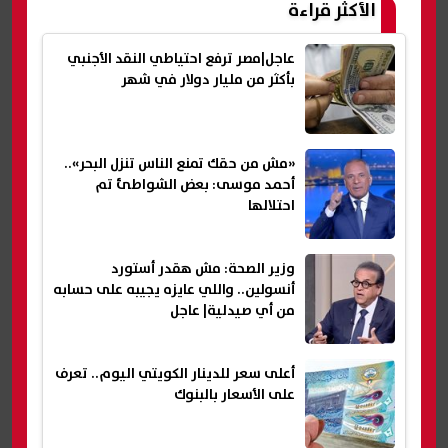
الأكثر قراءة
عاجل|مصر ترفع احتياطي النقد الأجنبي
بأكثر من مليار دولار في شهر
«مش من حقك تمنع الناس تنزل البحر»..
أحمد موسى: بعض الشواطئ تم
احتلالها
وزير الصحة: مش هقدر أستورد
أنسولين.. واللي عايزه يجيبه على حسابه
من أي صيدلية| عاجل
أعلى سعر للدينار الكويتي اليوم.. تعرف
على الأسعار بالبنوك