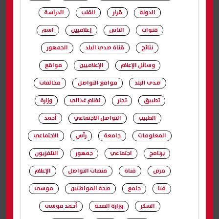
الدولة
قرار
القلب
الدراسة
قنوات
الناس
إعلاميين
اسم
نتائج
قناة صدي البلد
الجمهور
وسائل الإعلام
الإعلاميين
مواقع
صدى البلد
مواقع التواصل
مخالفات
تطبيق
تجار
نظام غذائي
وزارة
الطبيب
التواصل الاجتماعي
أحمد
المعلومات
جامعة
رأس
الاجتماعي
برنامج
اجتماعي
جمهور
التلفزيون
مرض
قناة
منصات التواصل
الإعلام
قنا
جامع
صحة المواطنين
موسى
السكر
وزارة الصحة
أحمد موسى