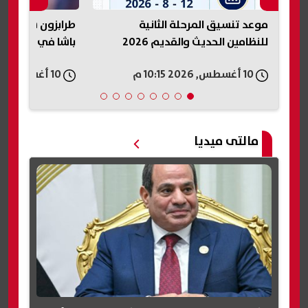
ثانية
طرابزون سبور يستعد لمواجهة قاسم
202
باشا في افتتاح الدوري التركي
أدبي
10 أغسطس, 2026 10:06 م
10 أغسطس, 2026 10:04 م
مالتى ميديا