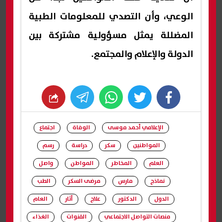
الوعي، وأن التصدي للمعلومات الطبية
المضللة يمثل مسؤولية مشتركة بين
الدولة والإعلام والمجتمع.
whats
twitter
facebook
الإعلامي أحمد موسى
الوفاة
اجتماع
المواطنين
سكر
دراسة
رسم
العلم
المخاطر
المواطن
واصل
نماذج
مارس
مرضى السكر
الطب
الدول
الدكتور
علاج
أثار
العام
منصات التواصل الاجتماعي
القنوات
الغذاء