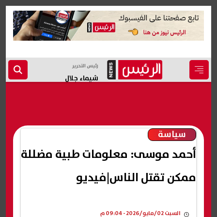
رئيس التحرير
شيماء جلال
سياسة
أحمد موسى: معلومات طبية مضللة
ممكن تقتل الناس|فيديو
السبت 02/مايو/2026 - 09:04 م