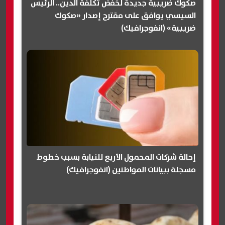
صكوك ضريبية جديدة لخفض تكلفة الدين.. الرئيس
السيسي يوافق على مقترح إصدار «صكوك
ضريبية» (انفوجرافيك)
إحالة شركات المحمول الأربع للنيابة بسبب خطوط
مسجلة ببيانات المواطنين (انفوجرافيك)