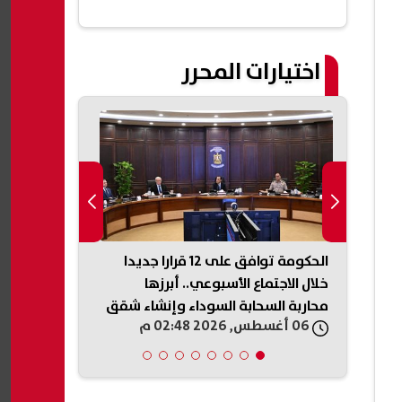
مصر| عاجل
اختيارات المحرر
من
الحكومة توافق على 12 قرارا جديدا
قطع المياه 
تركي
خلال الاجتماع الأسبوعي.. أبرزها
محاربة السحابة السوداء وإنشاء شقق
متواصلة... اع
06 أغسطس, 2026 02:48 م
06 أغسطس, 2026 02:19 م
سكنية جديدة| عاجل