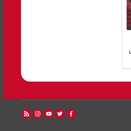
rss feed
instagram
youtube
twitter
facebook