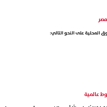
مصر
 المحلية على النحو التالي:
لي: لدينا مخزون سلعي يكفي
محمد صلاح.. استقبال تاريخي 
ة احتياجات الاستهلاك المحلي
جماهير نادي طرابزون سبور ال
ت آمنة
06 أغسطس, 2026 01:40 م
ط عالمية