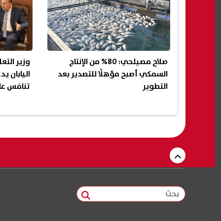
صلاح مصيلحي: 80% من الإنتاج
وزير التع
السمكي أصبح مؤهلًا للتصدير بعد
اليابان ي
التطوير
تنافس عال
بحث