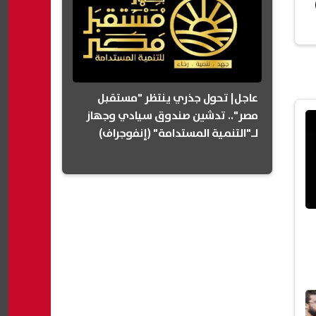
عاجل| تحول جذري ينتظر "مستقبل
مصر".. تدشين صندوق سيادي وجهاز
لـ"التنمية المستدامة" (إنفوجراف)