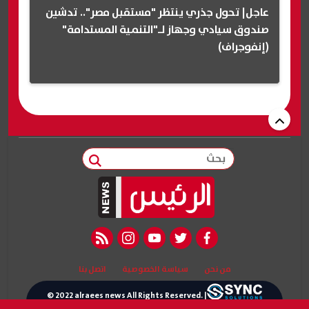
عاجل| تحول جذري ينتظر "مستقبل مصر".. تدشين
صندوق سيادي وجهاز لـ"التنمية المستدامة"
(إنفوجراف)
بحث
rss feed
instagram
youtube
twitter
facebook
من نحن
سياسة الخصوصية
اتصل بنا
© 2022 alraees news All Rights Reserved. |